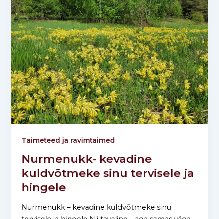
Taimeteed ja ravimtaimed
Nurmenukk- kevadine
kuldvõtmeke sinu tervisele ja
hingele
Nurmenukk – kevadine kuldvõtmeke sinu
tervisele ja hingele Nii tavaline – aga samas väga