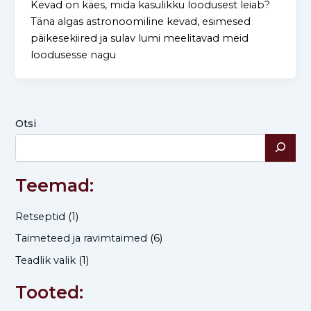
Kevad on käes, mida kasulikku loodusest leiab?
Täna algas astronoomiline kevad, esimesed
päikesekiired ja sulav lumi meelitavad meid
loodusesse nagu
Otsi
Teemad:
Retseptid
(1)
Taimeteed ja ravimtaimed
(6)
Teadlik valik
(1)
Tooted: