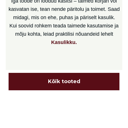
Iga toode on loodud käsitsi – taimed korjan või
kasvatan ise, tean nende päritolu ja toimet. Saad
midagi, mis on ehe, puhas ja päriselt kasulik.
Kui soovid rohkem teada taimede kasutamise ja
mõju kohta, leiad praktilisi nõuandeid lehelt
Kasulikku.
Kõik tooted