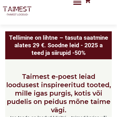
Skip
to
content
Tellimine on lihtne – tasuta saatmine
alates 29 €. Soodne leid - 2025 a
teed ja siirupid -50%
Taimest e-poest leiad
loodusest inspireeritud tooted,
mille igas purgis, kotis või
pudelis on peidus mõne taime
vägi.