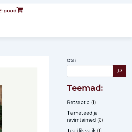
E-pood
Otsi
Teemad:
Retseptid
(1)
Taimeteed ja
ravimtaimed
(6)
Teadlik valik
(1)