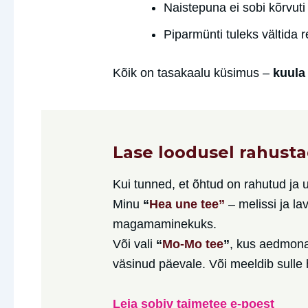
Naistepuna ei sobi kõrvut
Piparmünti tuleks vältida r
Kõik on tasakaalu küsimus –
kuula 
Lase loodusel rahust
Kui tunned, et õhtud on rahutud ja un
Minu
“
Hea une tee”
– melissi ja la
magamaminekuks.
Või vali
“
Mo-Mo tee
”
, kus aedmona
väsinud päevale. Või meeldib sull
Leia sobiv taimetee e-poest