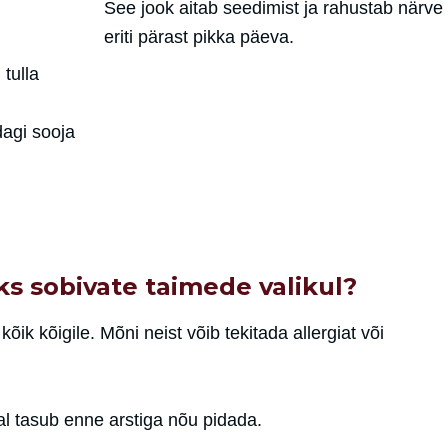
See jook aitab seedimist ja rahustab närve
eriti pärast pikka päeva.
 tulla
dagi sooja
ks sobivate taimede valikul?
kõik kõigile. Mõni neist võib tekitada allergiat või
l tasub enne arstiga nõu pidada.