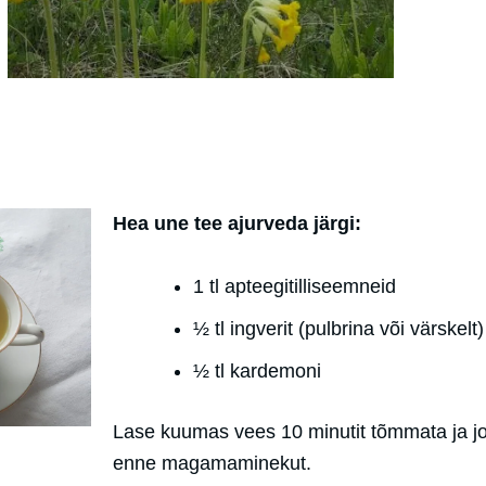
Hea une tee ajurveda järgi:
1 tl apteegitilliseemneid
½ tl ingverit (pulbrina või värskelt)
½ tl kardemoni
Lase kuumas vees 10 minutit tõmmata ja j
enne magamaminekut.