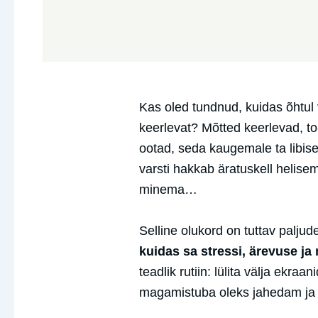
Kas oled tundnud, kuidas õhtul
keerlevat? Mõtted keerlevad, to
ootad, seda kaugemale ta libiseb.
varsti hakkab äratuskell helise
minema…
Selline olukord on tuttav paljude
kuidas sa stressi, ärevuse j
teadlik rutiin: lülita välja ekra
magamistuba oleks jahedam ja 