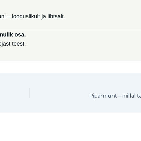
i – looduslikult ja lihtsalt.
mulik osa.
jast teest.
Piparmünt – millal ta