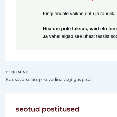
Kingi endale vaikne õhtu ja rahulik un
Hea uni pole luksus, vaid elu loo
Ja vahel algab see ühest tassist soo
EELMINE
Kuusevõrsesiirup-kevadine vägi igas piisas
seotud postitused