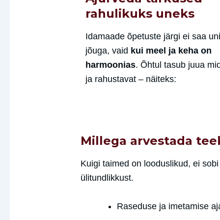
rahulikuks uneks
Idamaade õpetuste järgi ei saa uni
jõuga, vaid
kui meel ja keha on
harmoonias
. Õhtul tasub juua mi
ja rahustavat – näiteks:
Millega arvestada tee
Kuigi taimed on looduslikud, ei sobi 
ülitundlikkust.
Raseduse ja imetamise aja