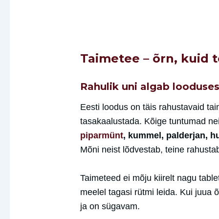
Taimetee – õrn, kuid t
Rahulik uni algab looduses
Eesti loodus on täis rahustavaid ta
tasakaalustada. Kõige tuntumad ne
piparmünt
, kummel, palderjan, h
Mõni neist lõdvestab, teine rahusta
Taimeteed ei mõju kiirelt nagu tabl
meelel tagasi rütmi leida. Kui juua 
ja on sügavam.