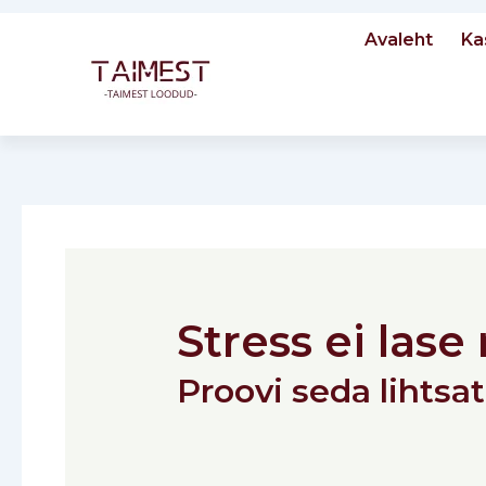
Skip
Avaleht
Ka
to
content
Post
navigation
Stress ei las
Proovi seda lihtsat