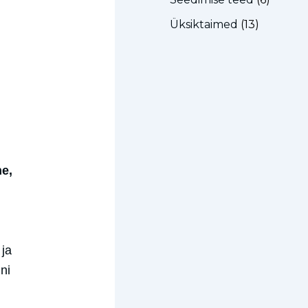
Üksiktaimed
(13)
ne,
 ja
ni