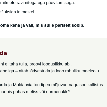
i mitmete ravimitega ega päevitamisega.
efluksiga inimestel.
oma keha ja vali, mis sulle päriselt sobib.
ada
i ei taha tulla, proovi looduslikku abi.
vendliga – aitab lõdvestuda ja loob rahuliku meeleolu
rda ja Moldaavia tondipea mõjuvad nagu soe kallistus
e hoopis puhas meliss või nurmenukk?