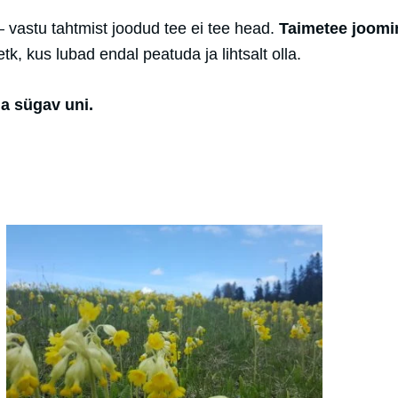
 – vastu tahtmist joodud tee ei tee head.
Taimetee joomi
etk, kus lubad endal peatuda ja lihtsalt olla.
ja sügav uni.