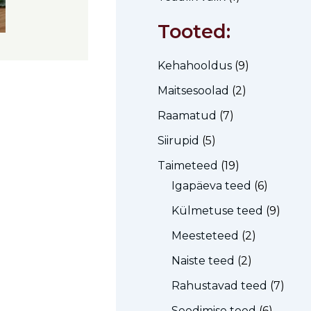
Tooted:
Kehahooldus
(9)
Maitsesoolad
(2)
Raamatud
(7)
Siirupid
(5)
Taimeteed
(19)
Igapäeva teed
(6)
Külmetuse teed
(9)
Meesteteed
(2)
Naiste teed
(2)
Rahustavad teed
(7)
Seedimise teed
(6)