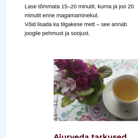
Lase tõmmata 15–20 minutit, kurna ja joo 20
minutit enne magamaminekut.
Võid lisada ka tilgakese mett – see annab
joogile pehmust ja soojust.
Ajurveda tarkused