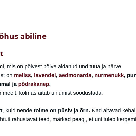
õhus abiline
t
imi, mis on põlvest põlve aidanud und tuua ja närve
ist on
meliss
,
lavendel
,
aedmonarda
,
nurmenukk
, pu
umal ja
põdrakanep
.
b meelt, kolmas aitab uinumist soodustada.
ett, kuid nende
toime on püsiv ja õrn.
Nad aitavad kehal
õhtuti rahustavat teed, märkad peagi, et uni tuleb kergemi