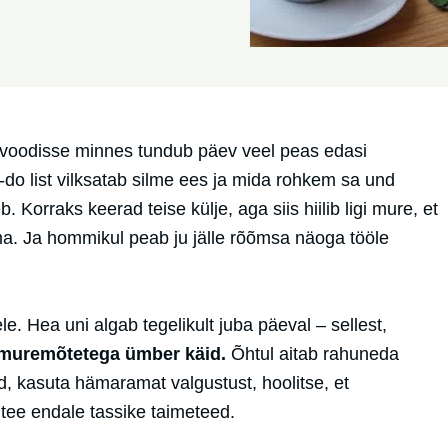
 voodisse minnes tundub päev veel peas edasi
-do list vilksatab silme ees ja mida rohkem sa und
 Korraks keerad teise külje, aga siis hiilib ligi mure, et
ma. Ja hommikul peab ju jälle rõõmsa näoga tööle
le. Hea uni algab tegelikult juba päeval – sellest,
a muremõtetega ümber käid.
Õhtul aitab rahuneda
anid, kasuta hämaramat valgustust, hoolitse, et
tee endale tassike taimeteed.