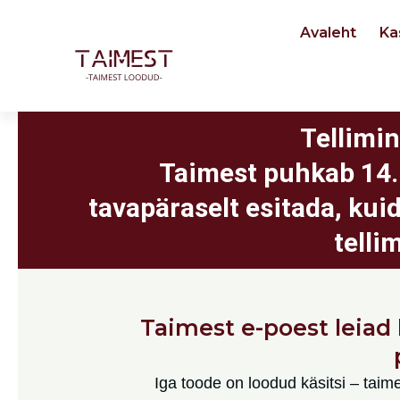
Skip
Avaleht
Ka
to
content
Tellimin
Taimest puhkab 14.–
tavapäraselt esitada, kuid
telli
Taimest e-poest leiad l
Iga toode on loodud käsitsi – taim