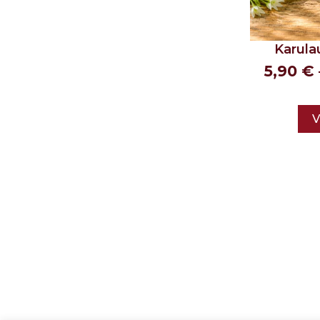
Karula
5,90
€
V