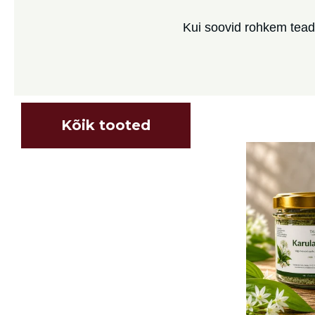
Kui soovid rohkem teada
Kõik tooted