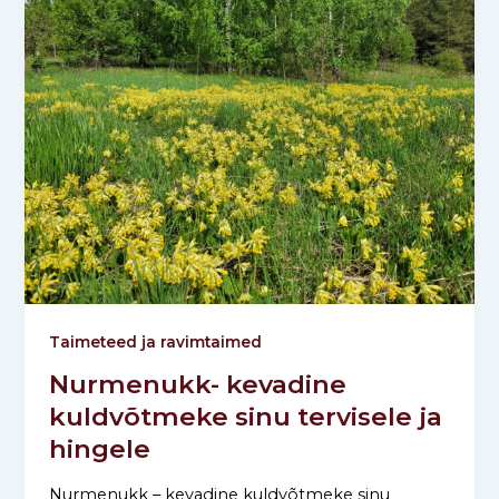
Taimeteed ja ravimtaimed
Nurmenukk- kevadine
kuldvõtmeke sinu tervisele ja
hingele
Nurmenukk – kevadine kuldvõtmeke sinu