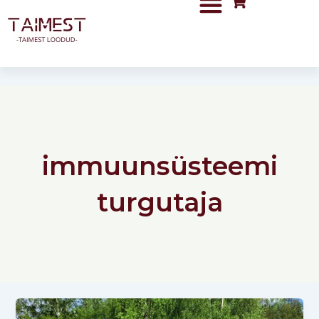
Skip
to
content
immuunsüsteemi
turgutaja