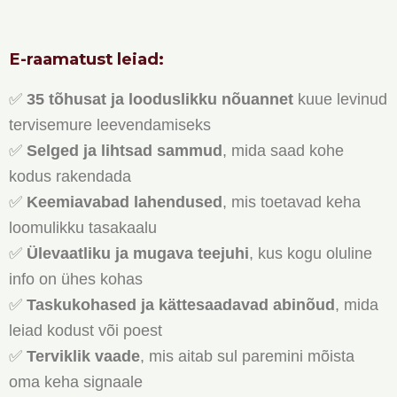
E-raamatust leiad
:
✅
35 tõhusat ja looduslikku nõuannet
kuue levinud
tervisemure leevendamiseks
✅
Selged ja lihtsad sammud
, mida saad kohe
kodus rakendada
✅
Keemiavabad lahendused
, mis toetavad keha
loomulikku tasakaalu
✅
Ülevaatliku ja mugava teejuhi
, kus kogu oluline
info on ühes kohas
✅
Taskukohased ja kättesaadavad abinõud
, mida
leiad kodust või poest
✅
Terviklik vaade
, mis aitab sul paremini mõista
oma keha signaale