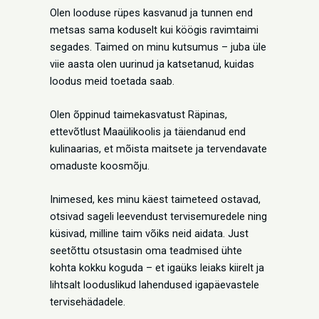
Olen looduse rüpes kasvanud ja tunnen end
metsas sama koduselt kui köögis ravimtaimi
segades. Taimed on minu kutsumus – juba üle
viie aasta olen uurinud ja katsetanud, kuidas
loodus meid toetada saab.
Olen õppinud taimekasvatust Räpinas,
ettevõtlust Maaülikoolis ja täiendanud end
kulinaarias, et mõista maitsete ja tervendavate
omaduste koosmõju.
Inimesed, kes minu käest taimeteed ostavad,
otsivad sageli leevendust tervisemuredele ning
küsivad, milline taim võiks neid aidata. Just
seetõttu otsustasin oma teadmised ühte
kohta kokku koguda – et igaüks leiaks kiirelt ja
lihtsalt looduslikud lahendused igapäevastele
tervisehädadele.