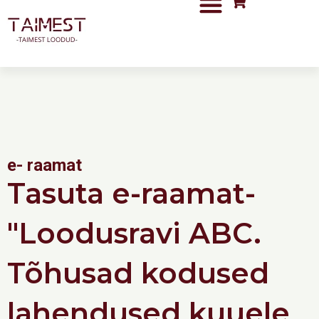
Skip
to
content
e- raamat
Tasuta e-raamat-
"Loodusravi ABC.
Tõhusad kodused
lahendused kuuele