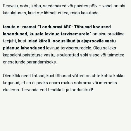
Peavalu, nohu, köha, seedehäired või paistes põlv – vahel on abi
käeulatuses, kuid me lihtsalt ei tea, mida kasutada.
tasuta e- raamat-“Loodusravi ABC: Tõhusad kodused
lahendused, kuuele levinud tervisemurele”
on sinu praktiline
teejuht, kust
leiad kiirelt looduslikud ja ajaproovile vastu
pidanud lahendused
levinud tervisemuredele. Olgu selleks
kapsaleht paistetuse vastu, sibularattad soki sisse või taimetee
enesetunde parandamiseks.
Olen kõik need lihtsad, kuid tõhusad võtted on ühte kohta kokku
kogunud, et sa ei peaks enam mälus sobrama või internetis
ekslema. Tervenda end teadlikult ja looduslikult!