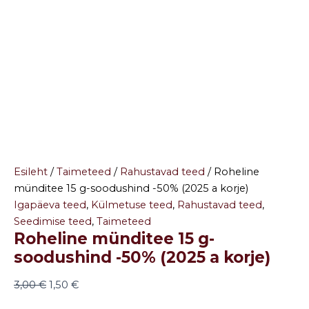
Esileht
/
Taimeteed
/
Rahustavad teed
/ Roheline
münditee 15 g-soodushind -50% (2025 a korje)
Igapäeva teed
,
Külmetuse teed
,
Rahustavad teed
,
Seedimise teed
,
Taimeteed
Roheline münditee 15 g-
soodushind -50% (2025 a korje)
3,00
€
1,50
€