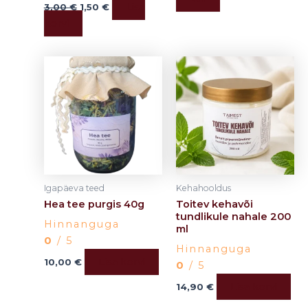
Lisa
3,00
€
1,50
€
korvi
Igapäeva teed
Kehahooldus
Hea tee purgis 40g
Toitev kehavõi
tundlikule nahale 200
Hinnanguga
ml
0
/ 5
Hinnanguga
Lisa korvi
10,00
€
0
/ 5
Lisa korvi
14,90
€