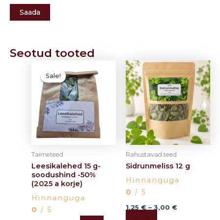
Seotud tooted
Algne
Current
Price
This
hind
price
range:
Sale!
Sale!
product
oli:
is:
1,25 €
3,00 €.
1,50 €.
has
through
3,00 €
multiple
variants.
The
options
may
Taimeteed
Rahustavad teed
be
Leesikalehed 15 g-
Sidrunmeliss 12 g
chosen
soodushind -50%
Hinnanguga
(2025 a korje)
on
0
/ 5
the
Hinnanguga
product
1,25
€
–
3,00
€
0
/ 5
Vali
page