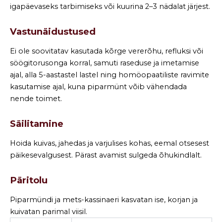
igapäevaseks tarbimiseks või kuurina 2–3 nädalat järjest.
Vastunäidustused
Ei ole soovitatav kasutada kõrge vererõhu, refluksi või
söögitorusonga korral, samuti raseduse ja imetamise
ajal, alla 5-aastastel lastel ning homöopaatiliste ravimite
kasutamise ajal, kuna piparmünt võib vähendada
nende toimet.
Säilitamine
Hoida kuivas, jahedas ja varjulises kohas, eemal otsesest
päikesevalgusest. Pärast avamist sulgeda õhukindlalt.
Päritolu
Piparmündi ja mets-kassinaeri kasvatan ise, korjan ja
kuivatan parimal viisil.