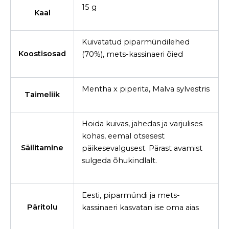
15 g
Kaal
Kuivatatud piparmündilehed
Koostisosad
(70%), mets-kassinaeri õied
Mentha x piperita, Malva sylvestris
Taimeliik
Hoida kuivas, jahedas ja varjulises
kohas, eemal otsesest
Säilitamine
päikesevalgusest. Pärast avamist
sulgeda õhukindlalt.
Eesti, piparmündi ja mets-
Päritolu
kassinaeri kasvatan ise oma aias