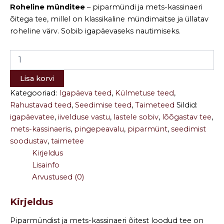
Roheline münditee
– piparmündi ja mets-kassinaeri
õitega tee, millel on klassikaline mündimaitse ja üllatav
roheline värv. Sobib igapäevaseks nautimiseks.
Lisa korvi
Kategooriad:
Igapäeva teed
,
Külmetuse teed
,
Rahustavad teed
,
Seedimise teed
,
Taimeteed
Sildid:
igapäevatee
,
iivelduse vastu
,
lastele sobiv
,
lõõgastav tee
,
mets-kassinaeris
,
pingepeavalu
,
piparmünt
,
seedimist
soodustav
,
taimetee
Kirjeldus
Lisainfo
Arvustused (0)
Kirjeldus
Piparmündist ja mets-kassinaeri õitest loodud tee on