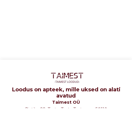
Loodus on apteek, mille uksed on alati
avatud
Taimest OÜ
Ristiku 29, Tartu, Tartu Tartumaa 50110
tel: +372 5107580
e-mail: info@taimest.ee