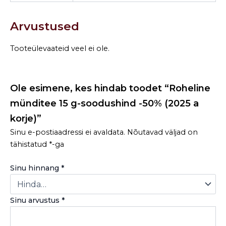
Arvustused
Tooteülevaateid veel ei ole.
Ole esimene, kes hindab toodet “Roheline
münditee 15 g-soodushind -50% (2025 a
korje)”
Sinu e-postiaadressi ei avaldata.
Nõutavad väljad on
tähistatud
*
-ga
Sinu hinnang
*
Sinu arvustus
*