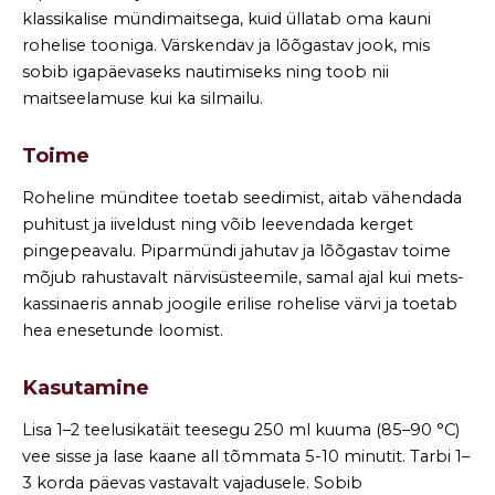
klassikalise mündimaitsega, kuid üllatab oma kauni
rohelise tooniga. Värskendav ja lõõgastav jook, mis
sobib igapäevaseks nautimiseks ning toob nii
maitseelamuse kui ka silmailu.
Toime
Roheline münditee toetab seedimist, aitab vähendada
puhitust ja iiveldust ning võib leevendada kerget
pingepeavalu. Piparmündi jahutav ja lõõgastav toime
mõjub rahustavalt närvisüsteemile, samal ajal kui mets-
kassinaeris annab joogile erilise rohelise värvi ja toetab
hea enesetunde loomist.
Kasutamine
Lisa 1–2 teelusikatäit teesegu 250 ml kuuma (85–90 °C)
vee sisse ja lase kaane all tõmmata 5-10 minutit. Tarbi 1–
3 korda päevas vastavalt vajadusele. Sobib