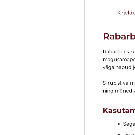
Kirjeld
Rabarb
Rabarberisiir
magusamapooln
väga hapud jo
Siirupist valm
ning mõned vä
Kasuta
Sega 
Lisa