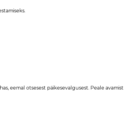
estamiseks.
kohas, eemal otsesest päikesevalgusest. Peale avamist