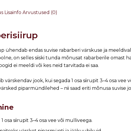
us
Lisainfo
Arvustused (0)
erisiirup
up ühendab endas suvise rabarberi värskuse ja meeldiva
e, on selles siiski tunda mõnusat rabarberile omast hapu
ogid ei meeldi või kes neid tarvitada ei saa.
ib värskendav jook, kui segada 1 osa siirupit 3–4 osa vee v
rsked piparmündilehed – nii saad eriti mõnusa suvise jo
mine
1 osa siirupit 3–4 osa vee või mulliveega.
 maitseks värsket piparmünti ja jääkuubikuid.