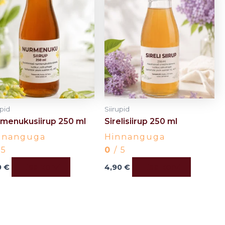
upid
Siirupid
menukusiirup 250 ml
Sirelisiirup 250 ml
nnanguga
Hinnanguga
 5
0
/ 5
Lisa korvi
Lisa korvi
0
€
4,90
€