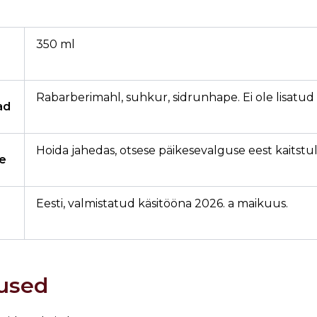
350 ml
Rabarberimahl, suhkur, sidrunhape. Ei ole lisatud li
ad
Hoida jahedas, otsese päikesevalguse eest kaitstu
ne
Eesti, valmistatud käsitööna 2026. a maikuus.
used