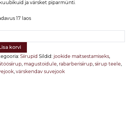
kuubikuid ja värsket piparmünti.
adavus
17 laos
Lisa korvi
tegooria:
Siirupid
Sildid:
jookide maitsestamiseks
,
itöösiirup
,
magustoidule
,
rabarberisiirup
,
siirup teele
,
vejook
,
värskendav suvejook