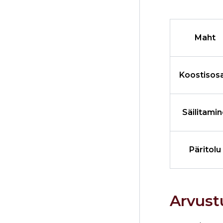
Maht
Koostisos
Säilitami
Päritolu
Arvust