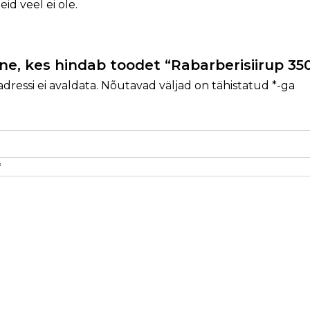
id veel ei ole.
ne, kes hindab toodet “Rabarberisiirup 35
dressi ei avaldata.
Nõutavad väljad on tähistatud
*
-ga
*