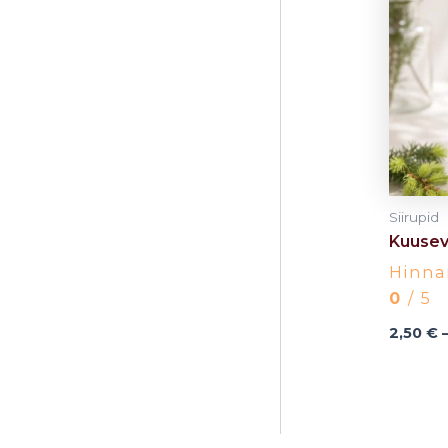
Siirupid
Kuusev
Hinn
0
/ 5
2,50
€