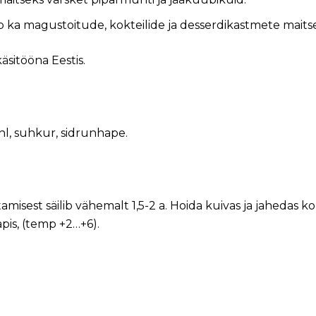
b ka magustoitude, kokteilide ja desserdikastmete maits
äsitööna Eestis.
l, suhkur, sidrunhape.
tamisest säilib vähemalt 1,5-2 a. Hoida kuivas ja jahedas 
pis, (temp +2…+6).