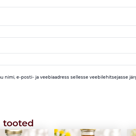
u nimi, e-posti- ja veebiaadress sellesse veebilehitsejasse j
 tooted
Price
Price
This
This