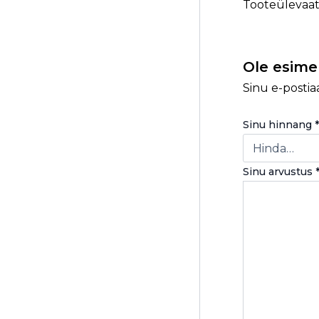
Tooteülevaate
Ole esime
Sinu e-postiaa
Sinu hinnang
*
Sinu arvustus