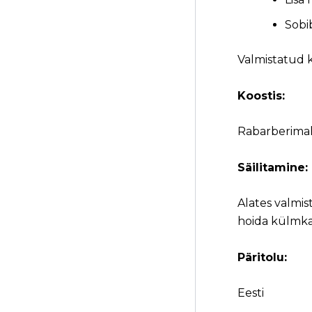
Sobi
Valmistatud k
Koostis:
Rabarberimah
Säilitamine:
Alates valmis
hoida külmka
Päritolu:
Eesti