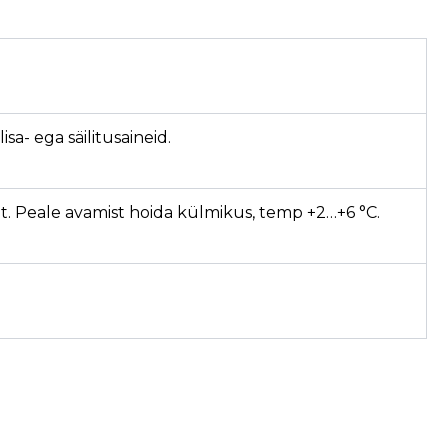
sa- ega säilitusaineid.
lt. Peale avamist hoida külmikus, temp +2…+6 °C.