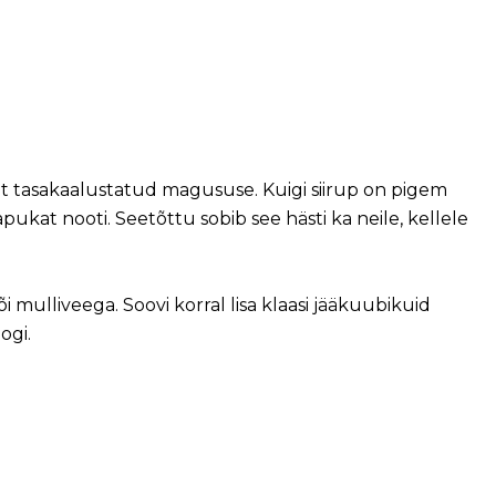
lt tasakaalustatud magususe. Kuigi siirup on pigem
kat nooti. Seetõttu sobib see hästi ka neile, kellele
õi mulliveega. Soovi korral lisa klaasi jääkuubikuid
ogi.