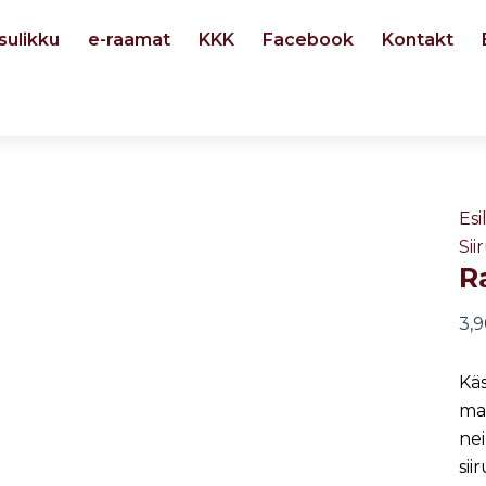
sulikku
e-raamat
KKK
Facebook
Kontakt
Rab
35
ml
ko
Esi
Sii
R
3,
Käs
ma
nei
sii