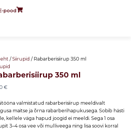
E-pood
arberisiirup
0
gus
leht
/
Siirupid
/ Rabarberisiirup 350 ml
rupid
abarberisiirup 350 ml
90
€
itööna valmistatud rabarberisiirup meeldivalt
gusa maitse ja õrna rabarberihapukusega. Sobib hästi
le, kellele väga hapud joogid ei meeldi. Sega 1 osa
rupit 3–4 osa vee või mulliveega ning lisa soovi korral