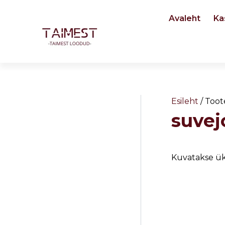
Skip
Avaleht
Ka
to
content
Esileht
/ Toot
suvej
Kuvatakse ük