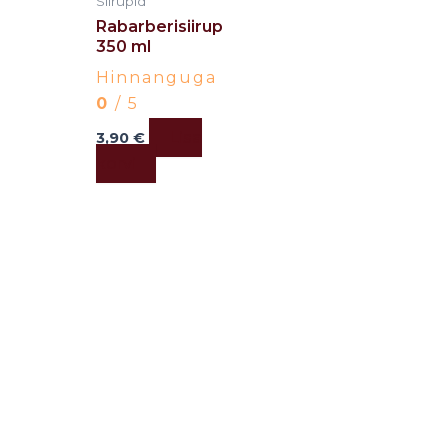
Siirupid
Rabarberisiirup
350 ml
Hinnanguga
0
/ 5
Lisa
3,90
€
korvi