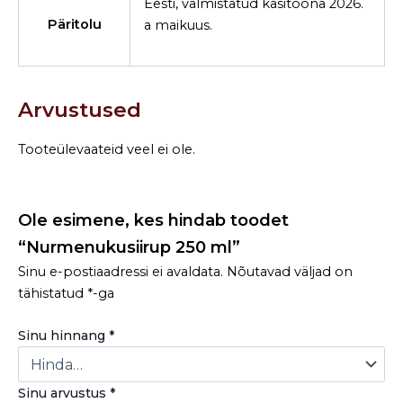
Eesti, valmistatud käsitööna 2026.
Päritolu
a maikuus.
Arvustused
Tooteülevaateid veel ei ole.
Ole esimene, kes hindab toodet
“Nurmenukusiirup 250 ml”
Sinu e-postiaadressi ei avaldata.
Nõutavad väljad on
tähistatud
*
-ga
Sinu hinnang
*
Sinu arvustus
*