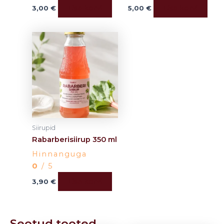
Lisa korvi
Lisa korvi
3,00
€
5,00
€
Siirupid
Rabarberisiirup 350 ml
Hinnanguga
0
/ 5
Lisa korvi
3,90
€
Seotud tooted