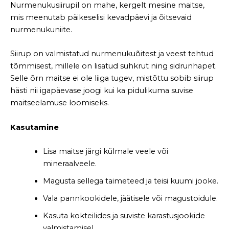
Nurmenukusiirupil on mahe, kergelt mesine maitse,
mis meenutab päikeselisi kevadpäevi ja õitsevaid
nurmenukuniite.
Siirup on valmistatud nurmenukuõitest ja veest tehtud
tõmmisest, millele on lisatud suhkrut ning sidrunhapet.
Selle õrn maitse ei ole liiga tugev, mistõttu sobib siirup
hästi nii igapäevase joogi kui ka pidulikuma suvise
maitseelamuse loomiseks.
Kasutamine
Lisa maitse järgi külmale veele või
mineraalveele.
Magusta sellega taimeteed ja teisi kuumi jooke.
Vala pannkookidele, jäätisele või magustoidule.
Kasuta kokteilides ja suviste karastusjookide
valmistamisel.