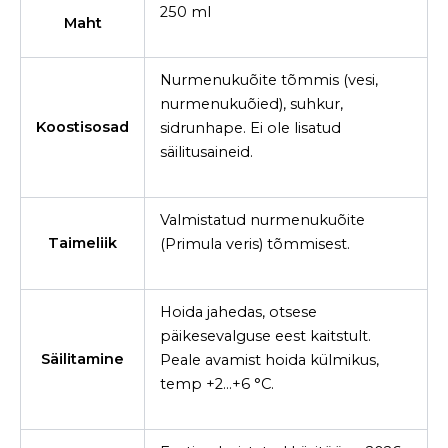
250 ml
Maht
Nurmenukuõite tõmmis (vesi,
nurmenukuõied), suhkur,
Koostisosad
sidrunhape. Ei ole lisatud
säilitusaineid.
Valmistatud nurmenukuõite
Taimeliik
(Primula veris) tõmmisest.
Hoida jahedas, otsese
päikesevalguse eest kaitstult.
Säilitamine
Peale avamist hoida külmikus,
temp +2…+6 °C.