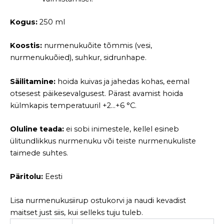
Kogus:
250 ml
Koostis:
nurmenukuõite tõmmis (vesi,
nurmenukuõied), suhkur, sidrunhape.
Säilitamine:
hoida kuivas ja jahedas kohas, eemal
otsesest päikesevalgusest. Pärast avamist hoida
külmkapis temperatuuril +2…+6 °C.
Oluline teada:
ei sobi inimestele, kellel esineb
ülitundlikkus nurmenuku või teiste nurmenukuliste
taimede suhtes.
Päritolu:
Eesti
Lisa nurmenukusiirup ostukorvi ja naudi kevadist
maitset just siis, kui selleks tuju tuleb.