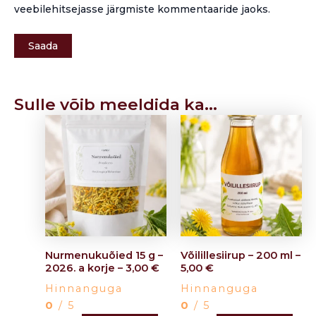
veebilehitsejasse järgmiste kommentaaride jaoks.
Sulle võib meeldida ka…
Nurmenukuõied 15 g –
Võilillesiirup – 200 ml –
2026. a korje – 3,00 €
5,00 €
Hinnanguga
Hinnanguga
0
/ 5
0
/ 5