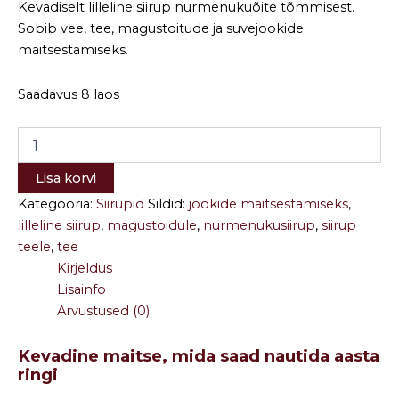
Kevadiselt lilleline siirup nurmenukuõite tõmmisest.
Sobib vee, tee, magustoitude ja suvejookide
maitsestamiseks.
Saadavus
8 laos
Lisa korvi
Kategooria:
Siirupid
Sildid:
jookide maitsestamiseks
,
lilleline siirup
,
magustoidule
,
nurmenukusiirup
,
siirup
teele
,
tee
Kirjeldus
Lisainfo
Arvustused (0)
Kevadine maitse, mida saad nautida aasta
ringi