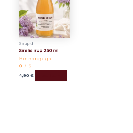
Siirupid
Sirelisiirup 250 ml
Hinnanguga
0
/ 5
Lisa korvi
4,90
€