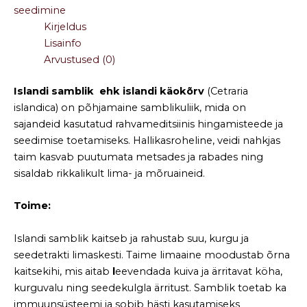
seedimine
Kirjeldus
Lisainfo
Arvustused (0)
Islandi samblik ehk islandi käokõrv
(Cetraria
islandica) on põhjamaine samblikuliik, mida on
sajandeid kasutatud rahvameditsiinis hingamisteede ja
seedimise toetamiseks. Hallikasroheline, veidi nahkjas
taim kasvab puutumata metsades ja rabades ning
sisaldab rikkalikult lima- ja mõruaineid.
Toime:
Islandi samblik kaitseb ja rahustab suu, kurgu ja
seedetrakti limaskesti. Taime limaaine moodustab õrna
kaitsekihi, mis aitab
l
eevendada kuiva ja ärritavat köha,
kurguvalu ning seedekulgla ärritust. Samblik toetab ka
immuunsüsteemi ja sobib hästi kasutamiseks