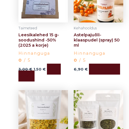
Taimeteed
Kehahooldus
Leesikalehed 15 g-
Astelpajuõli-
soodushind -50%
klaaspudel (spray) 50
(2025 a korje)
ml
Hinnanguga
Hinnanguga
0
/ 5
0
/ 5
Lisa
Lisa korvi
3,00
€
1,50
€
6,90
€
korvi
Price
Price
This
This
range:
range:
product
product
1,50 €
3,00 €
has
through
has
through
3,00 €
6,50 €
multiple
multiple
variants.
variants.
The
The