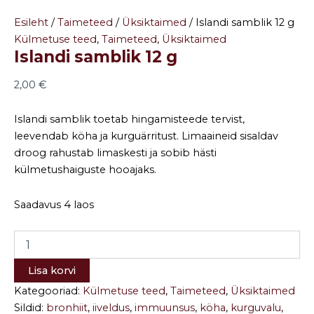
Esileht
/
Taimeteed
/
Üksiktaimed
/ Islandi samblik 12 g
Külmetuse teed
,
Taimeteed
,
Üksiktaimed
Islandi samblik 12 g
2,00
€
Islandi samblik toetab hingamisteede tervist,
leevendab köha ja kurguärritust. Limaaineid sisaldav
droog rahustab limaskesti ja sobib hästi
külmetushaiguste hooajaks.
Saadavus
4 laos
Lisa korvi
Kategooriad:
Külmetuse teed
,
Taimeteed
,
Üksiktaimed
Sildid:
bronhiit
,
iiveldus
,
immuunsus
,
köha
,
kurguvalu
,