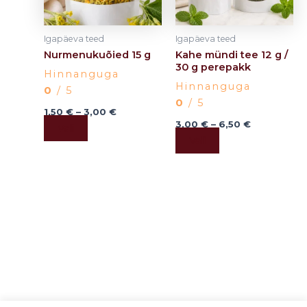
options
options
may
may
Igapäeva teed
Igapäeva teed
be
be
Nurmenukuõied 15 g
Kahe mündi tee 12 g /
chosen
chosen
30 g perepakk
Hinnanguga
on
on
Hinnanguga
0
/ 5
the
the
0
/ 5
product
product
1,50
€
–
3,00
€
3,00
€
–
6,50
€
Vali
page
page
Vali