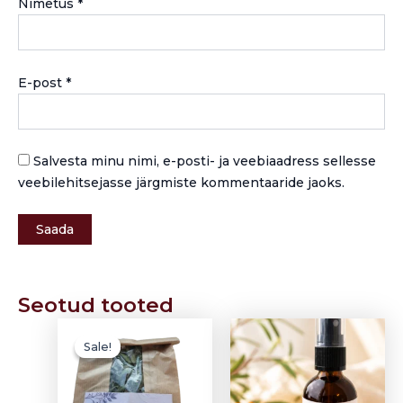
Nimetus
*
E-post
*
Salvesta minu nimi, e-posti- ja veebiaadress sellesse
veebilehitsejasse järgmiste kommentaaride jaoks.
Seotud tooted
Algne
Current
hind
price
Sale!
Sale!
oli:
is:
3,00 €.
1,50 €.