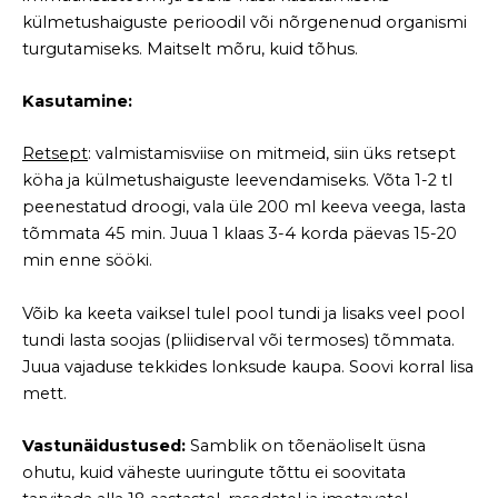
külmetushaiguste perioodil või nõrgenenud organismi
turgutamiseks. Maitselt mõru, kuid tõhus.
Kasutamine:
Retsept
: valmistamisviise on mitmeid, siin üks retsept
köha ja külmetushaiguste leevendamiseks. Võta 1-2 tl
peenestatud droogi, vala üle 200 ml keeva veega, lasta
tõmmata 45 min. Juua 1 klaas 3-4 korda päevas 15-20
min enne sööki.
Võib ka keeta vaiksel tulel pool tundi ja lisaks veel pool
tundi lasta soojas (pliidiserval või termoses) tõmmata.
Juua vajaduse tekkides lonksude kaupa. Soovi korral lisa
mett.
Vastunäidustused:
Samblik on tõenäoliselt üsna
ohutu, kuid väheste uuringute tõttu ei soovitata