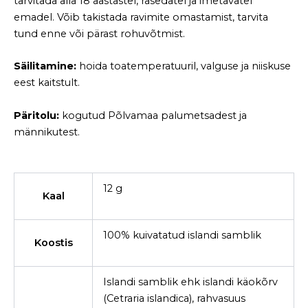
tarvitada alla 18 aastastel, rasedatel ja imetavatel
emadel. Võib takistada ravimite omastamist, tarvita
tund enne või pärast rohuvõtmist.
Säilitamine:
hoida toatemperatuuril, valguse ja niiskuse
eest kaitstult.
Päritolu:
kogutud Põlvamaa palumetsadest ja
männikutest.
12 g
Kaal
100% kuivatatud islandi samblik
Koostis
Islandi samblik ehk islandi käokõrv
(Cetraria islandica), rahvasuus