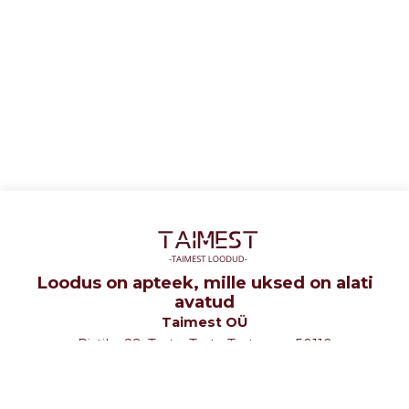
Loodus on apteek, mille uksed on alati
avatud
Taimest OÜ
Ristiku 29, Tartu, Tartu Tartumaa 50110
tel: +372 5107580
e-mail: info@taimest.ee