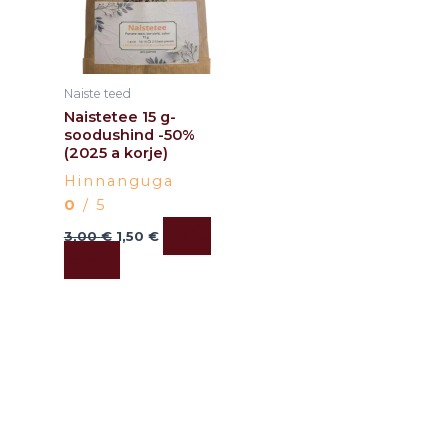
Naiste teed
Naistetee 15 g-
soodushind -50%
(2025 a korje)
Hinnanguga
0
/ 5
Lisa
3,00
€
1,50
€
korvi