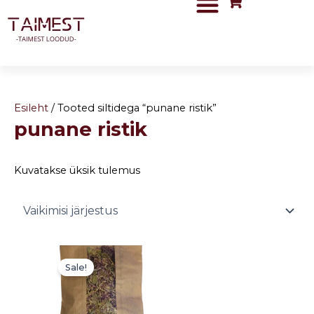
Skip
to
content
Esileht
/ Tooted siltidega “punane ristik”
punane ristik
Kuvatakse üksik tulemus
Algne
Current
hind
price
Sale!
oli:
is:
3,00 €.
1,50 €.