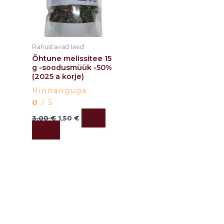
Rahustavad teed
Õhtune melissitee 15
g -soodusmüük -50%
(2025 a korje)
Hinnanguga
0
/ 5
Lisa
3,00
€
1,50
€
korvi