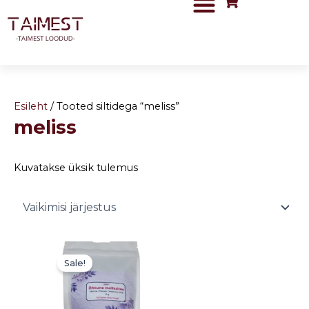
Skip
to
content
Esileht
/ Tooted siltidega “meliss”
meliss
Kuvatakse üksik tulemus
Algne
Current
hind
price
Sale!
oli:
is:
3,00 €.
1,50 €.