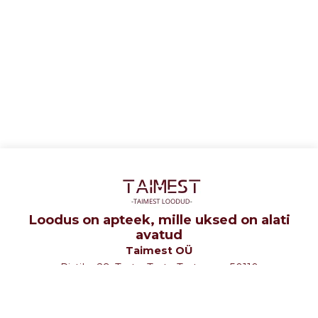
Loodus on apteek, mille uksed on alati
avatud
Taimest OÜ
Ristiku 29, Tartu, Tartu Tartumaa 50110
tel: +372 5107580
e-mail: info@taimest.ee