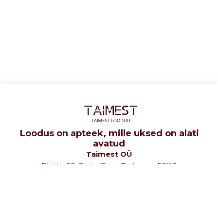
Loodus on apteek, mille uksed on alati
avatud
Taimest OÜ
Ristiku 29, Tartu, Tartu Tartumaa 50110
tel: +372 5107580
e-mail: info@taimest.ee