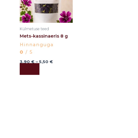
variants.
The
options
may
Külmetuse teed
be
Mets-kassinaeris 8 g
chosen
Hinnanguga
on
0
/ 5
the
product
3,90
€
–
5,50
€
Vali
page