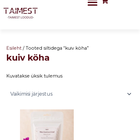
Skip
to
content
Esileht
/ Tooted siltidega “kuiv köha”
kuiv köha
Kuvatakse üksik tulemus
Price
This
range:
product
3,90 €
has
through
5,50 €
multiple