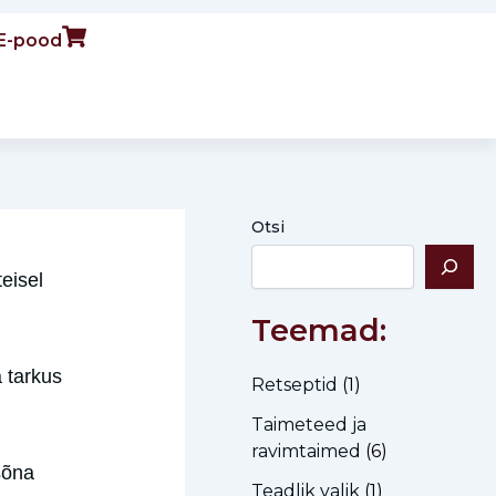
E-pood
Otsi
eisel
Teemad:
 tarkus
Retseptid
(1)
Taimeteed ja
ravimtaimed
(6)
sõna
Teadlik valik
(1)