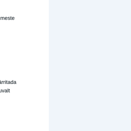
nimeste
ärritada
uvalt