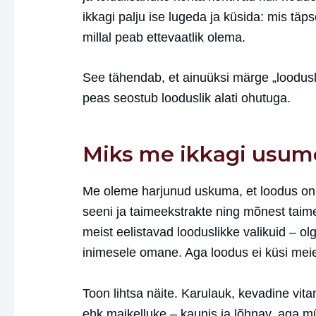
ikkagi palju ise lugeda ja küsida: mis täps
millal peab ettevaatlik olema.
See tähendab, et ainuüksi märge „looduslik“
peas seostub looduslik alati ohutuga.
Miks me ikkagi usume
Me oleme harjunud uskuma, et loodus on m
seeni ja taimeekstrakte ning mõnest taim
meist eelistavad looduslikke valikuid – ol
inimesele omane. Aga loodus ei küsi meie
Toon lihtsa näite. Karulauk, kevadine vi
ehk maikelluke – kaunis ja lõhnav, aga m