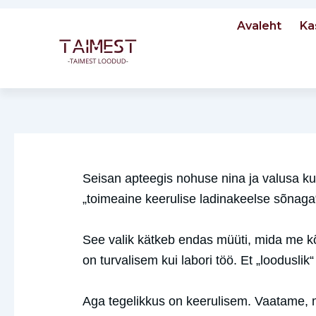
Skip
Avaleht
Ka
to
content
Post
navigation
Seisan apteegis nohuse nina ja valusa kurg
„toimeaine keerulise ladinakeelse sõnaga“.
See valik kätkeb endas müüti, mida me k
on turvalisem kui labori töö. Et „looduslik“ 
Aga tegelikkus on keerulisem. Vaatame, mi