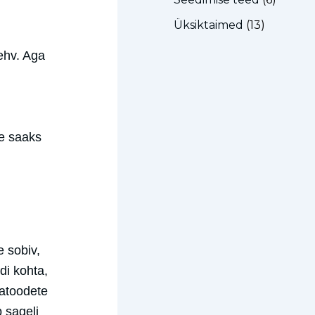
Üksiktaimed
(13)
kehv. Aga
ne saaks
e sobiv,
di kohta,
katoodete
b sageli