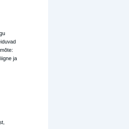
ogu
eiduvad
imõte:
iigne ja
st,