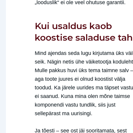
„looduslik“ ei ole veel ohutuse garantii.
Kui usaldus kaob
koostise saladuse ta
Mind ajendas seda lugu kirjutama üks vä
seik. Nägin netis ühe väiketootja koduleht
Mulle pakkus huvi üks tema taimne salv 
aga toote juures ei olnud koostist välja
toodud. Ka järele uurides ma täpset vastu
ei saanud. Kuna mina olen mõne taimse
komponendi vastu tundlik, siis just
sellepärast ma uurisingi.
Ja tõesti – see ost jäi sooritamata, sest