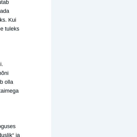
utab
dada
ks. Kui
e tuleks
i.
mõni
b olla
 taimega
koguses
uslik“ ja