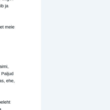
ib ja
 et meie
aimi,
 Paljud
as, ehe,
beleht
a.