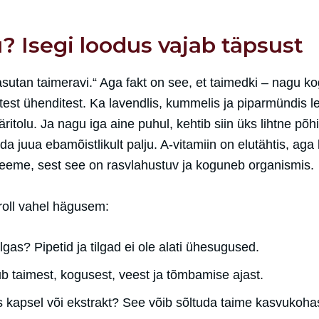
ju? Isegi loodus vajab täpsust
sutan taimeravi.“ Aga fakt on see, et taimedki – nagu k
st ühenditest. Ka lavendlis, kummelis ja piparmündis l
äritolu. Ja nagu iga aine puhul, kehtib siin üks lihtne põh
da juua ebamõistlikult palju. A-vitamiin on elutähtis, aga l
bleeme, sest see on rasvlahustuv ja koguneb organismis.
roll vahel hägusem:
ilgas? Pipetid ja tilgad ei ole alati ühesugused.
b taimest, kogusest, veest ja tõmbamise ajast.
s kapsel või ekstrakt? See võib sõltuda taime kasvukoha