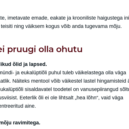
date, imetavate emade, eakate ja krooniliste haigustega i
 teisiti ning väiksem kogus võib anda tugevama mõju.
ei pruugi olla ohutu
likud õlid ja lapsed.
ündi- ja eukalüptiõli puhul tuleb väikelastega olla väga
atlik. Näiteks mentool võib väikestel lastel hingamisteid 
ukalüptiõli sisaldavatel toodetel on vanusepiirangud sõlt
sviisist. Eeterlik õli ei ole lihtsalt „hea lõhn“, vaid väga
ntreeritud aine.
õju ravimitega.