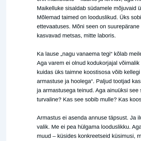
Maikelluke sisaldab südamele mõjuvaid üh
Mõlemad taimed on looduslikud. Üks sobib
ettevaatuses. Mõni seen on suurepärane s
kasvavad metsas, mitte laboris.
Ka lause „nagu vanaema tegi“ kõlab meile 
Aga varem ei olnud kodukorjajal võimalik 
kuidas üks taimne koostisosa võib kelleg
armastuse ja hoolega“. Paljud tootjad kas
ja armastusega teinud. Aga ainuüksi see 
turvaline? Kas see sobib mulle? Kas koos
Armastus ei asenda annuse täpsust. Ja ilu
valik. Me ei pea hülgama looduslikku. A
muud – küsides konkreetseid küsimusi, mi