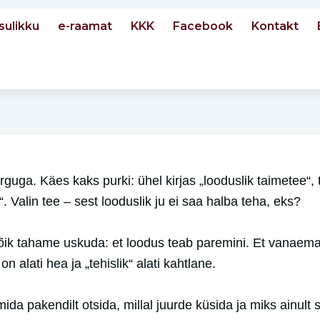
sulikku
e-raamat
KKK
Facebook
Kontakt
uga. Käes kaks purki: ühel kirjas „looduslik taimetee“, t
 Valin tee – sest looduslik ju ei saa halba teha, eks?
õik tahame uskuda: et loodus teab paremini. Et vanaema
on alati hea ja „tehislik“ alati kahtlane.
da pakendilt otsida, millal juurde küsida ja miks ainult 