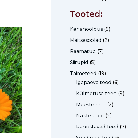
Tooted:
Kehahooldus
(9)
Maitsesoolad
(2)
Raamatud
(7)
Siirupid
(5)
Taimeteed
(19)
Igapäeva teed
(6)
Külmetuse teed
(9)
Meesteteed
(2)
Naiste teed
(2)
Rahustavad teed
(7)
Seedimise teed
(6)