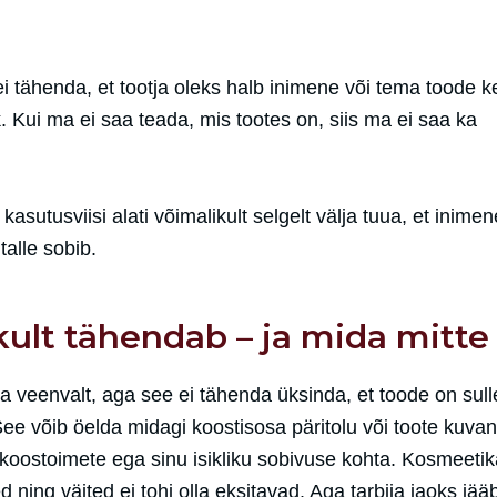
 ei tähenda, et tootja oleks halb inimene või tema toode 
 Kui ma ei saa teada, mis tootes on, siis ma ei saa ka
asutusviisi alati võimalikult selgelt välja tuua, et inime
talle sobib.
ikult tähendab – ja mida mitte
a veenvalt, aga see ei tähenda üksinda, et toode on sull
 See võib öelda midagi koostisosa päritolu või toote kuvan
koostoimete ega sinu isikliku sobivuse kohta. Kosmeeti
d ning väited ei tohi olla eksitavad. Aga tarbija jaoks jää