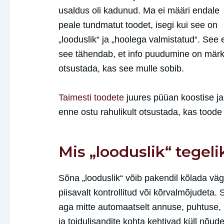
usaldus oli kadunud. Ma ei määri endale
peale tundmatut toodet, isegi kui see on
„looduslik“ ja „hoolega valmistatud“. See
see tähendab, et info puudumine on märk.
otsustada, kas see mulle sobib.
Taimesti toodete
juures püüan koostise ja k
enne ostu rahulikult otsustada, kas toode 
Mis „looduslik“ tegel
Sõna „looduslik“ võib pakendil kõlada väg
piisavalt kontrollitud või kõrvalmõjudeta.
aga mitte automaatselt annuse, puhtuse, 
ja toidulisandite kohta kehtivad küll nõude