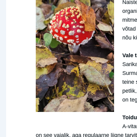
Naist
organ
mitme
võtad
nõu kü
Vale 
Sarika
Surmap
teine 
petlik
on te
Toidu
A-vit
on see vajalik, aga regulaarne liigne tarvi