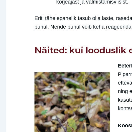
korjeajast ja valmistamisviisist.
Eriti tähelepanelik tasub olla laste, rase
puhul. Nende puhul võib keha reageerida
Näited: kui looduslik 
Eeter
Piparm
etteva
ning e
kasutu
kontse
Koosm