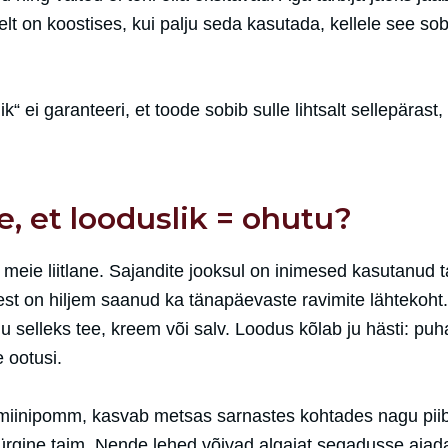
elt on koostises, kui palju seda kasutada, kellele see sob
 ei garanteeri, et toode sobib sulle lihtsalt sellepärast,
, et looduslik = ohutu?
eie liitlane. Sajandite jooksul on inimesed kasutanud t
est on hiljem saanud ka tänapäevaste ravimite lähtekoht.
gu selleks tee, kreem või salv. Loodus kõlab ju hästi: puh
 ootusi.
tamiinipomm, kasvab metsas sarnastes kohtades nagu pii
ürgine taim. Nende lehed võivad algajat segadusse ajad