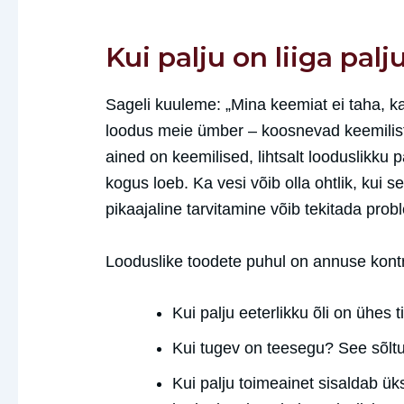
Kui palju on liiga pal
Sageli kuuleme: „Mina keemiat ei taha, ka
loodus meie ümber – koosnevad keemiliste
ained on keemilised, lihtsalt looduslikku p
kogus loeb. Ka vesi võib olla ohtlik, kui se
pikaajaline tarvitamine võib tekitada pro
Looduslike toodete puhul on annuse kont
Kui palju eeterlikku õli on ühes t
Kui tugev on teesegu? See sõltu
Kui palju toimeainet sisaldab ük