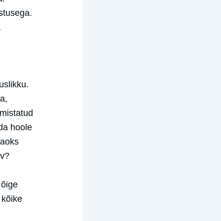
stusega.
a
uslikku.
a,
lmistatud
eda hoole
jaoks
av?
 õige
 kõike