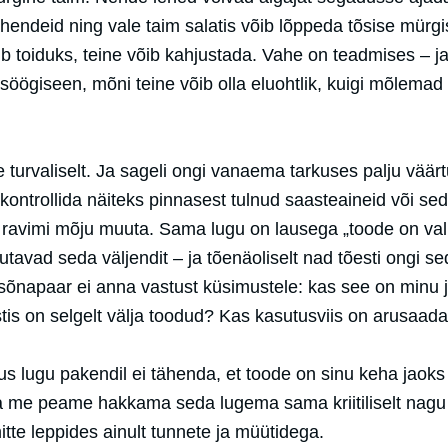
endeid ning vale taim salatis võib lõppeda tõsise mürgi
 toiduks, teine võib kahjustada. Vahe on teadmises – j
öögiseen, mõni teine võib olla eluohtlik, kuigi mõlemad
turvaliselt. Ja sageli ongi vanaema tarkuses palju väärt
kontrollida näiteks pinnasest tulnud saasteaineid või sed
i ravimi mõju muuta. Sama lugu on lausega „toode on va
utavad seda väljendit – ja tõenäoliselt nad tõesti ongi s
sõnapaar ei anna vastust küsimustele: kas see on minu 
tis on selgelt välja toodud? Kas kasutusviis on arusaad
s lugu pakendil ei tähenda, et toode on sinu keha jaoks
ga me peame hakkama seda lugema sama kriitiliselt nagu
tte leppides ainult tunnete ja müütidega.