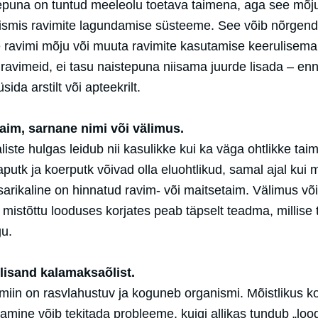
epuna on tuntud meeleolu toetava taimena, aga see mõj
ismis ravimite lagundamise süsteeme. See võib nõrgen
 ravimi mõju või muuta ravimite kasutamise keerulisema
 ravimeid, ei tasu naistepuna niisama juurde lisada – enn
sida arstilt või apteekrilt.
taim, sarnane nimi või välimus.
liste hulgas leidub nii kasulikke kui ka väga ohtlikke taim
utk ja koerputk võivad olla eluohtlikud, samal ajal kui 
sarikaline on hinnatud ravim- või maitsetaim. Välimus või
, mistõttu looduses korjates peab täpselt teadma, millise
gu.
lisand kalamaksaõlist.
amiin on rasvlahustuv ja koguneb organismi. Mõistlikus 
tamine võib tekitada probleeme, kuigi allikas tundub „lood