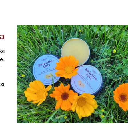
ha
ike
e.
–
st