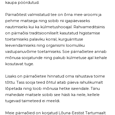
kaupa pöördutud.
Pärnaõitest valmistatud tee on õrna mee-aroomi ja
pehme maitsega ning sobib nii igapäevaseks
nautimiseks kui ka külmetushooajal. Rahvameditsiinis
on pärnaõisi traditsiooniliselt kasutatud higistamise
toetamiseks palaviku korral, kurguärrituse
leevendamiseks ning organismi loomuliku
vastupanuvõime toetamiseks. Soe pärnaõietee annab
mõnusa soojatunde ning pakub külmetuse ajal kehale
kosutavat tuge.
Lisaks on pärnaõietee hinnatud oma rahustava toime
tõttu. Tass sooja teed õhtul aitab päeva rahulikumalt
lõpetada ning loob mõnusa hetke iseendale. Tänu
mahedale maitsele sobib see hästi ka neile, kellele
tugevad taimeteed ei meeldi.
Meie pärnaõied on korjatud Lõuna-Eestist Tartumaalt