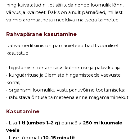
ning kuivatatud nii, et säilitada nende loomulik lõhn,
värvus ja kvaliteet. Pakis on ainult pärnaõied, millest
valmib aromaatne ja meeldiva maitsega taimetee.
Rahvapärane kasutamine
Rahvameditsiinis on pärnaõieteed traditsiooniliselt
kasutatud:
• higistamise toetamiseks külmetuse ja palaviku ajal;
• kurguärrituse ja ülemiste hingamisteede vaevuste
korral;
• organismi loomuliku vastupanuvõime toetamiseks;
• rahustava õhtuse taimeteena enne magamaminekut.
Kasutamine
• Lisa
1 tl (umbes 1–2 g)
pärnaõisi
250 ml kuumale
veele
.
• Lase tõmmata
10–15 minutit
.