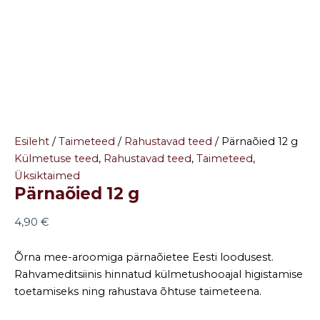
Esileht
/
Taimeteed
/
Rahustavad teed
/ Pärnaõied 12 g
Külmetuse teed
,
Rahustavad teed
,
Taimeteed
,
Üksiktaimed
Pärnaõied 12 g
4,90
€
Õrna mee-aroomiga pärnaõietee Eesti loodusest.
Rahvameditsiinis hinnatud külmetushooajal higistamise
toetamiseks ning rahustava õhtuse taimeteena.