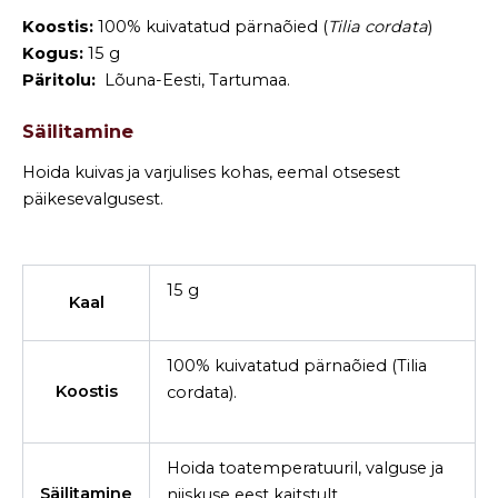
Koostis:
100% kuivatatud pärnaõied (
Tilia cordata
)
Kogus:
15 g
Päritolu:
Lõuna-Eesti, Tartumaa.
Säilitamine
Hoida kuivas ja varjulises kohas, eemal otsesest
päikesevalgusest.
15 g
Kaal
100% kuivatatud pärnaõied (Tilia
Koostis
cordata).
Hoida toatemperatuuril, valguse ja
Säilitamine
niiskuse eest kaitstult.