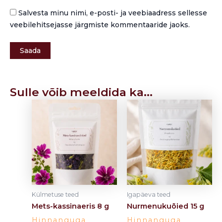
Salvesta minu nimi, e-posti- ja veebiaadress sellesse
veebilehitsejasse järgmiste kommentaaride jaoks.
Sulle võib meeldida ka…
Price
Price
This
This
range:
range:
product
product
3,90 €
1,50 €
has
through
has
through
5,50 €
3,00 €
multiple
multiple
variants.
variants.
The
The
options
options
may
may
Külmetuse teed
Igapäeva teed
be
be
Mets-kassinaeris 8 g
Nurmenukuõied 15 g
chosen
chosen
Hinnanguga
Hinnanguga