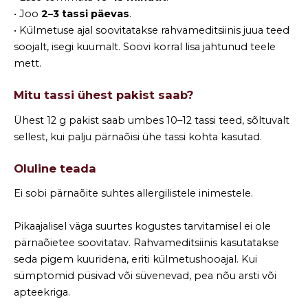
• Joo
2–3 tassi päevas
.
• Külmetuse ajal soovitatakse rahvameditsiinis juua teed
soojalt, isegi kuumalt. Soovi korral lisa jahtunud teele
mett.
Mitu tassi ühest pakist saab?
Ühest 12 g pakist saab umbes 10–12 tassi teed, sõltuvalt
sellest, kui palju pärnaõisi ühe tassi kohta kasutad.
Oluline teada
Ei sobi pärnaõite suhtes allergilistele inimestele.
Pikaajalisel väga suurtes kogustes tarvitamisel ei ole
pärnaõietee soovitatav. Rahvameditsiinis kasutatakse
seda pigem kuuridena, eriti külmetushooajal. Kui
sümptomid püsivad või süvenevad, pea nõu arsti või
apteekriga.