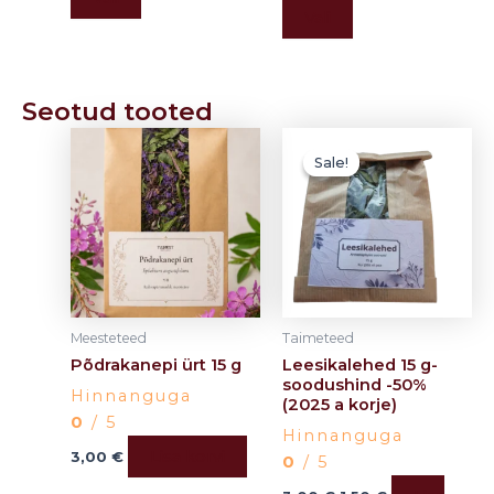
Vali
Seotud tooted
Algne
Current
hind
price
Sale!
Sale!
oli:
is:
3,00 €.
1,50 €.
Meesteteed
Taimeteed
Põdrakanepi ürt 15 g
Leesikalehed 15 g-
soodushind -50%
Hinnanguga
(2025 a korje)
0
/ 5
Hinnanguga
Lisa korvi
3,00
€
0
/ 5