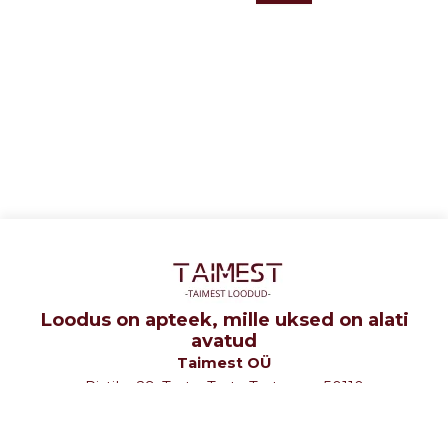
Loodus on apteek, mille uksed on alati
avatud
Taimest OÜ
Ristiku 29, Tartu, Tartu Tartumaa 50110
tel: +372 5107580
e-mail: info@taimest.ee