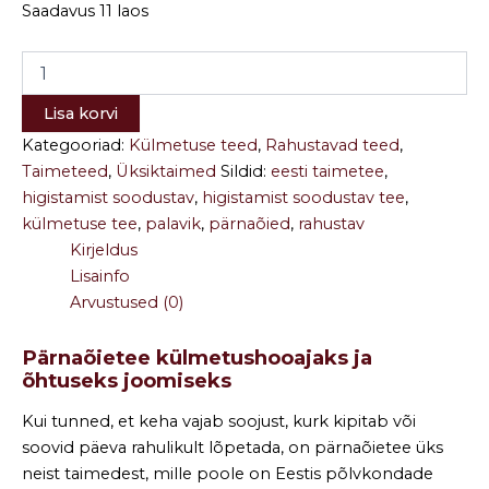
Saadavus
11 laos
Lisa korvi
Kategooriad:
Külmetuse teed
,
Rahustavad teed
,
Taimeteed
,
Üksiktaimed
Sildid:
eesti taimetee
,
higistamist soodustav
,
higistamist soodustav tee
,
külmetuse tee
,
palavik
,
pärnaõied
,
rahustav
Kirjeldus
Lisainfo
Arvustused (0)
Pärnaõietee külmetushooajaks ja
õhtuseks joomiseks
Kui tunned, et keha vajab soojust, kurk kipitab või
soovid päeva rahulikult lõpetada, on pärnaõietee üks
neist taimedest, mille poole on Eestis põlvkondade