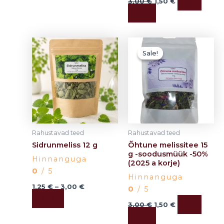
Lisa
3,00
€
1,50
€
korvi
Price
Algne
Current
This
range:
hind
price
Sale!
Sale!
product
1,25 €
oli:
is:
has
through
3,00 €.
1,50 €.
3,00 €
multiple
variants.
The
options
may
Rahustavad teed
Rahustavad teed
be
Sidrunmeliss 12 g
Õhtune melissitee 15
chosen
g -soodusmüük -50%
Hinnanguga
(2025 a korje)
on
0
/ 5
the
Hinnanguga
product
1,25
€
–
3,00
€
0
/ 5
Vali
page
Lisa
3,00
€
1,50
€
korvi