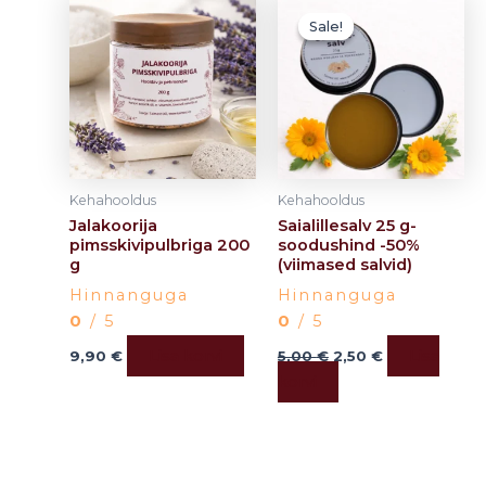
hind
price
Sale!
Sale!
oli:
is:
5,00 €.
2,50 €.
Kehahooldus
Kehahooldus
Jalakoorija
Saialillesalv 25 g-
pimsskivipulbriga 200
soodushind -50%
g
(viimased salvid)
Hinnanguga
Hinnanguga
0
/ 5
0
/ 5
Lisa korvi
Lisa
9,90
€
5,00
€
2,50
€
korvi