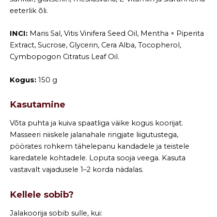
eeterlik õli.
INCI:
Maris Sal, Vitis Vinifera Seed Oil, Mentha × Piperita
Extract, Sucrose, Glycerin, Cera Alba, Tocopherol,
Cymbopogon Citratus Leaf Oil.
Kogus:
150 g
Kasutamine
Võta puhta ja kuiva spaatliga väike kogus koorijat.
Masseeri niiskele jalanahale ringjate liigutustega,
pöörates rohkem tähelepanu kandadele ja teistele
karedatele kohtadele. Loputa sooja veega. Kasuta
vastavalt vajadusele 1–2 korda nädalas.
Kellele sobib?
Jalakoorija sobib sulle, kui: