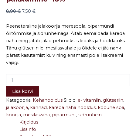
8,90
€
7,50
€
Peeneteraline jalakoorija meresoola, piparmündi
õlitõmmise ja sidrunheinaga. Aitab eemaldada kareda
naha ning jätab jalad pehmeks, siledaks ja hooldatuks.
Tänu glütseriinile, mesilasvahale ja õlidele ei jää nahk
pärast kasutamist kuiv ning enamasti pole lisakreemi
vajagi.
Lisa korvi
Kategooria:
Kehahooldus
Sildid:
e- vitamiin
,
glütseriin
,
jalakoorija
,
kannad
,
kareda naha hooldus
,
kodune spa
,
koorija
,
mesilasvaha
,
piparmünt
,
sidrunhein
Kirjeldus
Lisainfo