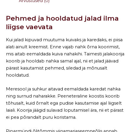
Arvustused (0)
Pehmed ja hooldatud jalad ilma
liigse vaevata
Kui jalad kipuvad muutuma kuivaks ja karedaks, ei piisa
alati ainult kreemist. Enne vajab nahk õrna koorimist,
mis aitab eemaldada kuiva nahakihi. Taimesti jalakoorija
koorib ja hooldab nahka samal ajal, nii et jalad jäävad
pärast kasutamist pehmed, siledad ja mõnusalt
hooldatud.
Meresool ja suhkur aitavad eemaldada karedat nahka
ning surnud naharakke. Peeneteraline koostis koorib
tõhusalt, kuid õrnalt ega pudise kasutamise ajal liigselt
laiali. Koorija jäägid sulavad loputamisel ära, nii et pärast
ei pea põrandalt puru koristama.
Piparmündi õlitõmmis viinamarjaseemneõlis annab