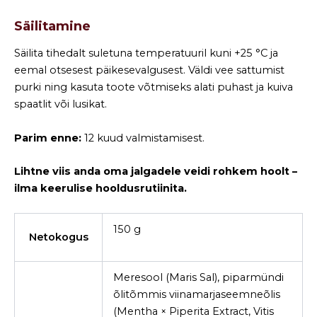
Säilitamine
Säilita tihedalt suletuna temperatuuril kuni +25 °C ja
eemal otsesest päikesevalgusest. Väldi vee sattumist
purki ning kasuta toote võtmiseks alati puhast ja kuiva
spaatlit või lusikat.
Parim enne:
12 kuud valmistamisest.
Lihtne viis anda oma jalgadele veidi rohkem hoolt –
ilma keerulise hooldusrutiinita.
150 g
Netokogus
Meresool (Maris Sal), piparmündi
õlitõmmis viinamarjaseemneõlis
(Mentha × Piperita Extract, Vitis