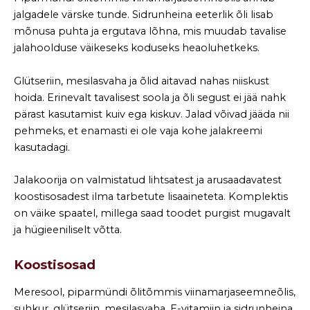
jalgadele värske tunde. Sidrunheina eeterlik õli lisab
mõnusa puhta ja ergutava lõhna, mis muudab tavalise
jalahoolduse väikeseks koduseks heaoluhetkeks.
Glütseriin, mesilasvaha ja õlid aitavad nahas niiskust
hoida. Erinevalt tavalisest soola ja õli segust ei jää nahk
pärast kasutamist kuiv ega kiskuv. Jalad võivad jääda nii
pehmeks, et enamasti ei ole vaja kohe jalakreemi
kasutadagi.
Jalakoorija on valmistatud lihtsatest ja arusaadavatest
koostisosadest ilma tarbetute lisaaineteta. Komplektis
on väike spaatel, millega saad toodet purgist mugavalt
ja hügieeniliselt võtta.
Koostisosad
Meresool, piparmündi õlitõmmis viinamarjaseemneõlis,
suhkur, glütseriin, mesilasvaha, E-vitamiin ja sidrunheina