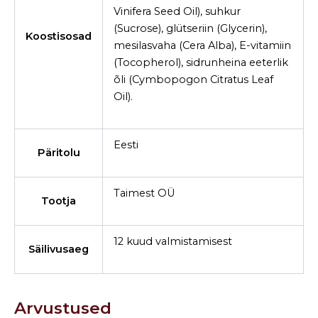
Vinifera Seed Oil), suhkur
(Sucrose), glütseriin (Glycerin),
Koostisosad
mesilasvaha (Cera Alba), E-vitamiin
(Tocopherol), sidrunheina eeterlik
õli (Cymbopogon Citratus Leaf
Oil).
Eesti
Päritolu
Taimest OÜ
Tootja
12 kuud valmistamisest
Säilivusaeg
Arvustused