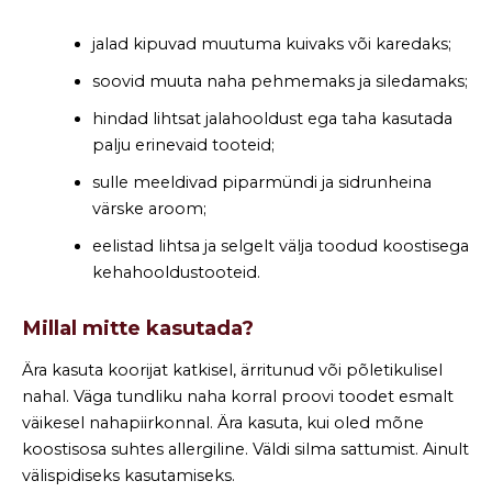
jalad kipuvad muutuma kuivaks või karedaks;
soovid muuta naha pehmemaks ja siledamaks;
hindad lihtsat jalahooldust ega taha kasutada
palju erinevaid tooteid;
sulle meeldivad piparmündi ja sidrunheina
värske aroom;
eelistad lihtsa ja selgelt välja toodud koostisega
kehahooldustooteid.
Millal mitte kasutada?
Ära kasuta koorijat katkisel, ärritunud või põletikulisel
nahal. Väga tundliku naha korral proovi toodet esmalt
väikesel nahapiirkonnal. Ära kasuta, kui oled mõne
koostisosa suhtes allergiline. Väldi silma sattumist. Ainult
välispidiseks kasutamiseks.