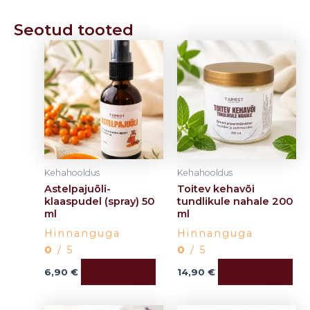
Seotud tooted
Kehahooldus
Kehahooldus
Astelpajuõli-
Toitev kehavõi
klaaspudel (spray) 50
tundlikule nahale 200
ml
ml
Hinnanguga
Hinnanguga
0
/ 5
0
/ 5
Lisa korvi
Lisa korvi
6,90
€
14,90
€
Algne
Current