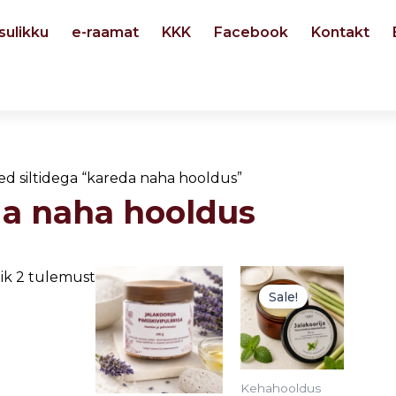
sulikku
e-raamat
KKK
Facebook
Kontakt
ed siltidega “kareda naha hooldus”
a naha hooldus
Algne
Current
ik 2 tulemust
hind
price
Sale!
oli:
is:
8,90 €.
7,50 €.
Kehahooldus