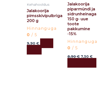
Jalakoorija
Kehahooldus
piparmündi ja
Jalakoorija
sidrunheinaga
pimsskivipulbriga
150 g- uue
200 g
toote
Hinnanguga
pakkumine
-15%
0
/ 5
Hinnanguga
Lisa
9,90
€
0
/ 5
korvi
8,90
€
7,50
€
Lisa korvi