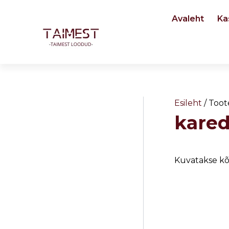
Skip
Avaleht
Ka
to
content
Esileht
/ Toot
kared
Kuvatakse kõ