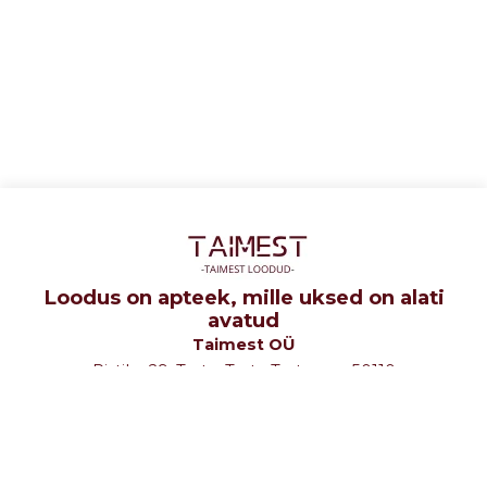
Loodus on apteek, mille uksed on alati
avatud
Taimest OÜ
Ristiku 29, Tartu, Tartu Tartumaa 50110
tel: +372 5107580
e-mail: info@taimest.ee