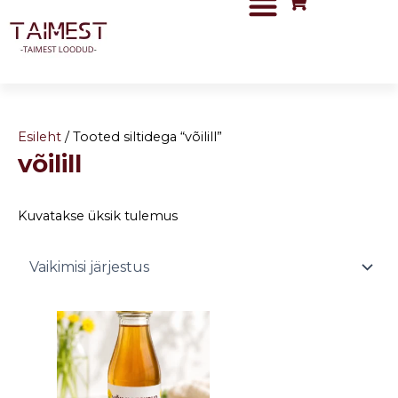
Skip
to
content
Esileht
/ Tooted siltidega “võilill”
võilill
Kuvatakse üksik tulemus
Price
This
range:
product
5,00 €
has
through
5,90 €
multiple