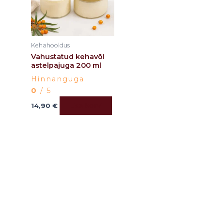
Kehahooldus
Vahustatud kehavõi
astelpajuga 200 ml
Hinnanguga
0
/ 5
Lisa korvi
14,90
€