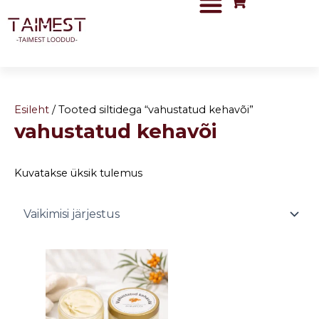
Skip
to
content
Esileht
/ Tooted siltidega “vahustatud kehavõi”
vahustatud kehavõi
Kuvatakse üksik tulemus