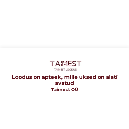
Loodus on apteek, mille uksed on alati
avatud
Taimest OÜ
Ristiku 29, Tartu, Tartu Tartumaa 50110
tel: +372 5107580
e-mail: info@taimest.ee