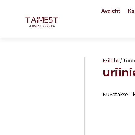
Skip
Avaleht
Ka
to
content
Esileht
/ Toot
uriin
Kuvatakse ük