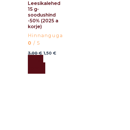
Leesikalehed
15 g-
soodushind
-50% (2025 a
korje)
Hinnanguga
0
/ 5
3,00
€
1,50
€
Lisa
korvi