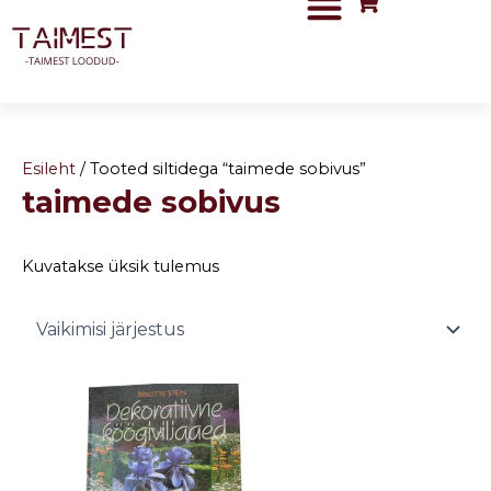
Skip
to
content
Esileht
/ Tooted siltidega “taimede sobivus”
taimede sobivus
Kuvatakse üksik tulemus