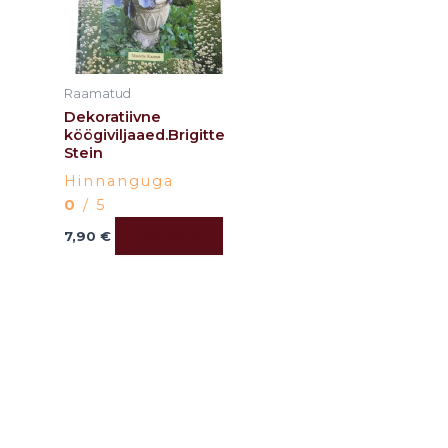
Raamatud
Dekoratiivne
köögiviljaaed.Brigitte
Stein
Hinnanguga
0
/ 5
Lisa korvi
7,90
€