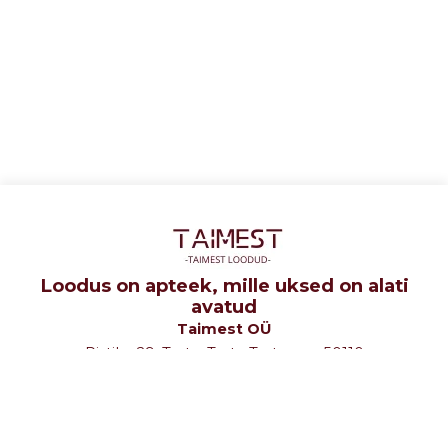
Loodus on apteek, mille uksed on alati
avatud
Taimest OÜ
Ristiku 29, Tartu, Tartu Tartumaa 50110
tel: +372 5107580
e-mail: info@taimest.ee