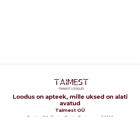
Loodus on apteek, mille uksed on alati
avatud
Taimest OÜ
Ristiku 29, Tartu, Tartu Tartumaa 50110
tel: +372 5107580
e-mail: info@taimest.ee