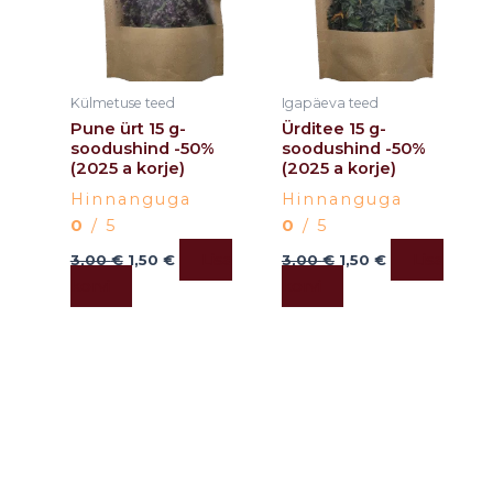
Külmetuse teed
Igapäeva teed
Pune ürt 15 g-
Ürditee 15 g-
soodushind -50%
soodushind -50%
(2025 a korje)
(2025 a korje)
Hinnanguga
Hinnanguga
0
/ 5
0
/ 5
Lisa
Lisa
3,00
€
1,50
€
3,00
€
1,50
€
korvi
korvi