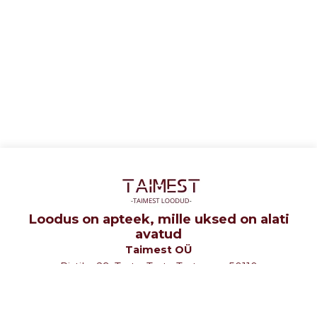
Loodus on apteek, mille uksed on alati
avatud
Taimest OÜ
Ristiku 29, Tartu, Tartu Tartumaa 50110
tel: +372 5107580
e-mail: info@taimest.ee