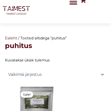
Skip
to
content
Esileht
/ Tooted siltidega “puhitus”
puhitus
Kuvatakse üksik tulemus
Algne
Current
hind
price
Sale!
oli:
is:
3,00 €.
1,50 €.