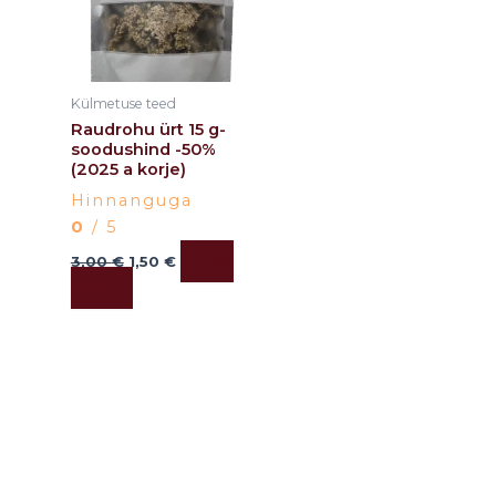
Külmetuse teed
Raudrohu ürt 15 g-
soodushind -50%
(2025 a korje)
Hinnanguga
0
/ 5
Lisa
3,00
€
1,50
€
korvi