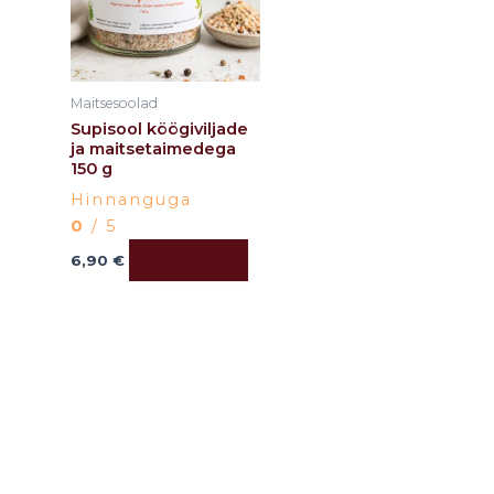
Maitsesoolad
Supisool köögiviljade
ja maitsetaimedega
150 g
Hinnanguga
0
/ 5
Lisa korvi
6,90
€