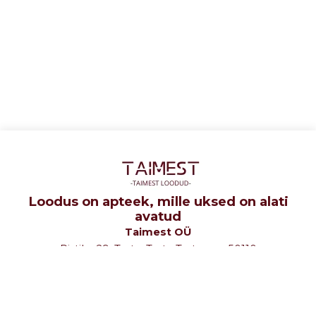
Loodus on apteek, mille uksed on alati
avatud
Taimest OÜ
Ristiku 29, Tartu, Tartu Tartumaa 50110
tel: +372 5107580
e-mail: info@taimest.ee