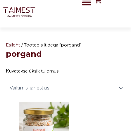
Skip
to
content
Esileht
/ Tooted siltidega “porgand”
porgand
Kuvatakse üksik tulemus