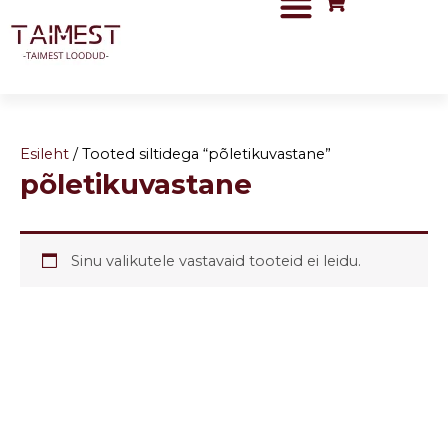
Skip
to
content
Esileht
/ Tooted siltidega “põletikuvastane”
põletikuvastane
Sinu valikutele vastavaid tooteid ei leidu.