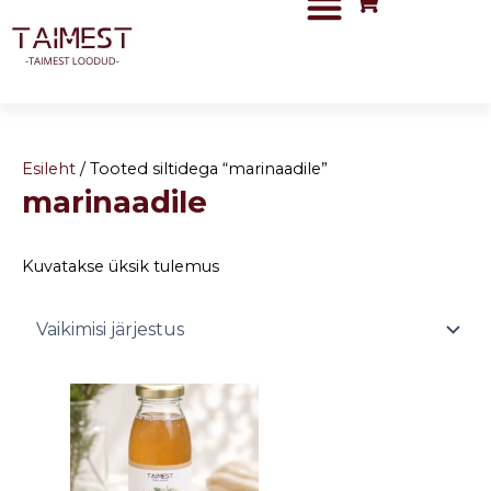
Skip
to
content
Esileht
/ Tooted siltidega “marinaadile”
marinaadile
Kuvatakse üksik tulemus
Price
This
range:
product
2,50 €
has
through
6,00 €
multiple