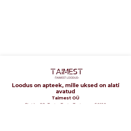
Loodus on apteek, mille uksed on alati
avatud
Taimest OÜ
Ristiku 29, Tartu, Tartu Tartumaa 50110
tel: +372 5107580
e-mail: info@taimest.ee