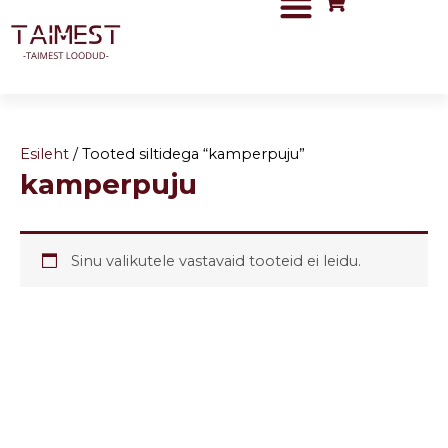
Skip
to
content
Esileht
/ Tooted siltidega “kamperpuju”
kamperpuju
Sinu valikutele vastavaid tooteid ei leidu.