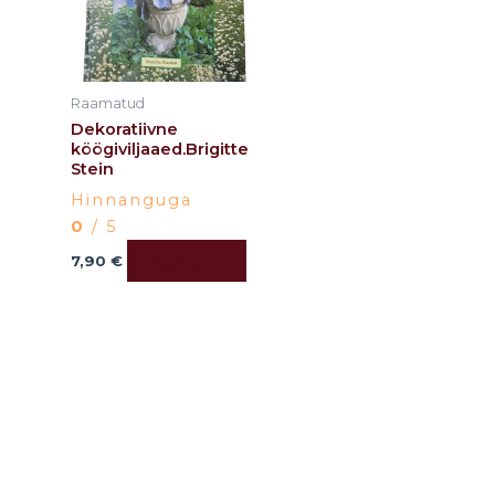
Raamatud
Dekoratiivne
köögiviljaaed.Brigitte
Stein
Hinnanguga
0
/ 5
Lisa korvi
7,90
€