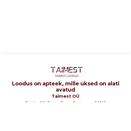
Loodus on apteek, mille uksed on alati
avatud
Taimest OÜ
Ristiku 29, Tartu, Tartu Tartumaa 50110
tel: +372 5107580
e-mail: info@taimest.ee