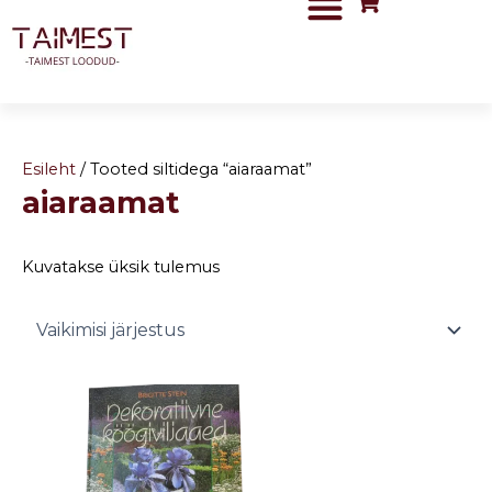
Skip
to
content
Esileht
/ Tooted siltidega “aiaraamat”
aiaraamat
Kuvatakse üksik tulemus