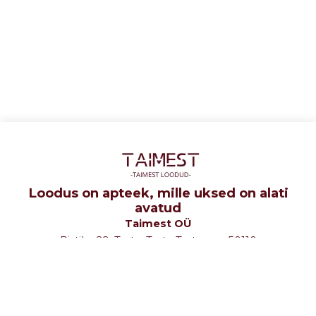
Loodus on apteek, mille uksed on alati
avatud
Taimest OÜ
Ristiku 29, Tartu, Tartu Tartumaa 50110
tel: +372 5107580
e-mail: info@taimest.ee