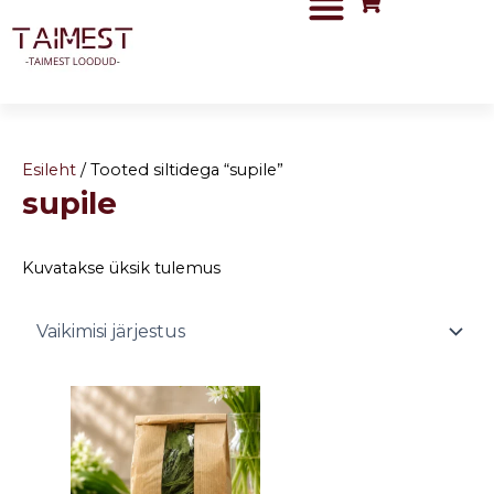
Skip
to
content
Esileht
/ Tooted siltidega “supile”
supile
Kuvatakse üksik tulemus
Price
This
range:
product
1,50 €
has
through
3,00 €
multiple