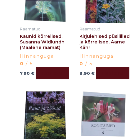
Raamatud
Raamatud
Kaunid kõrrelised.
Kirjulehised püsililled
Susanna Widlundh
ja kõrrelised. Aarne
(Maalehe raamat)
Kähr
Hinnanguga
Hinnanguga
0
/ 5
0
/ 5
Lisa korvi
Lisa korvi
7,90
€
8,90
€