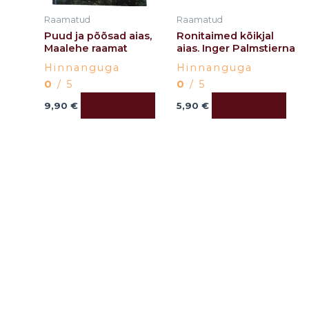
Raamatud
Raamatud
Puud ja põõsad aias,
Ronitaimed kõikjal
Maalehe raamat
aias. Inger Palmstierna
Hinnanguga
Hinnanguga
0
/ 5
0
/ 5
Lisa korvi
Lisa korvi
9,90
€
5,90
€