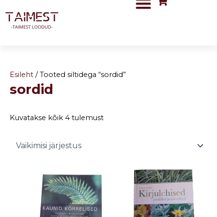
Skip
to
content
Esileht
/ Tooted siltidega “sordid”
sordid
Kuvatakse kõik 4 tulemust