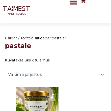
Skip
to
content
Esileht
/ Tooted siltidega “pastale”
pastale
Kuvatakse üksik tulemus
Price
This
range:
product
5,90 €
has
through
8,50 €
multiple