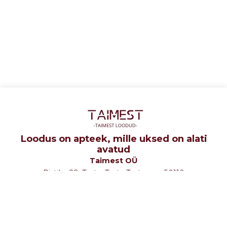
Loodus on apteek, mille uksed on alati
avatud
Taimest OÜ
Ristiku 29, Tartu, Tartu Tartumaa 50110
tel: +372 5107580
e-mail: info@taimest.ee