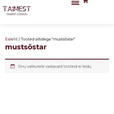
Skip
to
content
Esileht
/ Tooted siltidega “mustsõstar”
mustsõstar
Sinu valikutele vastavaid tooteid ei leidu.