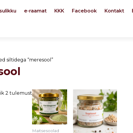
sulikku
e-raamat
KKK
Facebook
Kontakt
ed siltidega “meresool”
sool
Price
This
ik 2 tulemust
range:
product
5,90 €
through
has
8,50 €
multiple
variants.
Maitsesoolad
The