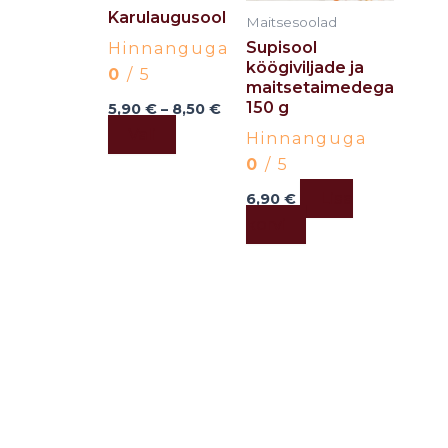
Karulaugusool
options
Maitsesoolad
may
Supisool
Hinnanguga
köögiviljade ja
be
0
/ 5
maitsetaimedega
chosen
150 g
5,90
€
–
8,50
€
on
Vali
Hinnanguga
the
0
/ 5
product
Lisa
6,90
€
page
korvi