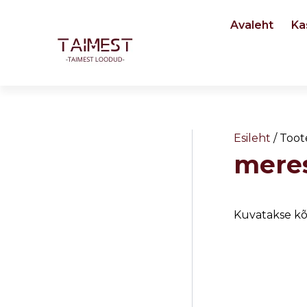
Skip
Avaleht
Ka
to
content
Esileht
/ Toot
mere
Kuvatakse kõ