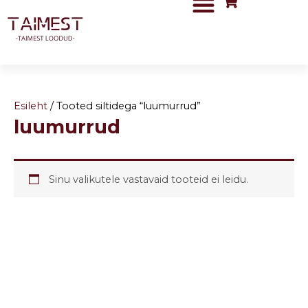
Skip
to
content
Esileht
/ Tooted siltidega “luumurrud”
luumurrud
Sinu valikutele vastavaid tooteid ei leidu.