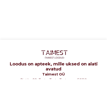
Loodus on apteek, mille uksed on alati
avatud
Taimest OÜ
Ristiku 29, Tartu, Tartu Tartumaa 50110
tel: +372 5107580
e-mail: info@taimest.ee