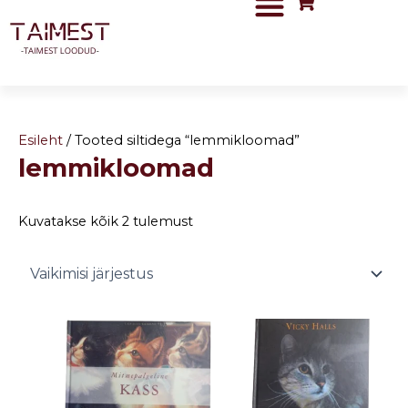
Skip
to
content
Esileht
/ Tooted siltidega “lemmikloomad”
lemmikloomad
Kuvatakse kõik 2 tulemust