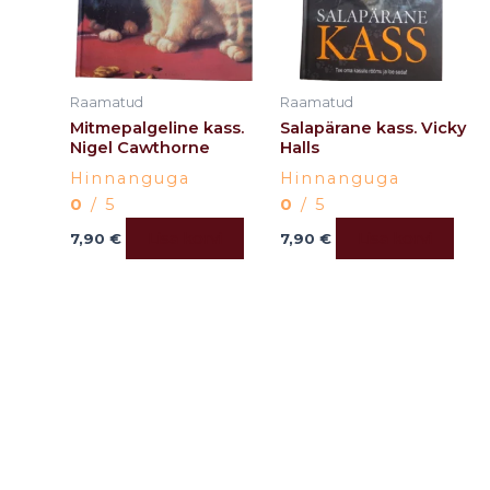
Raamatud
Raamatud
Mitmepalgeline kass.
Salapärane kass. Vicky
Nigel Cawthorne
Halls
Hinnanguga
Hinnanguga
0
/ 5
0
/ 5
Lisa korvi
Lisa korvi
7,90
€
7,90
€