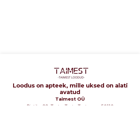
Loodus on apteek, mille uksed on alati
avatud
Taimest OÜ
Ristiku 29, Tartu, Tartu Tartumaa 50110
tel: +372 5107580
e-mail: info@taimest.ee