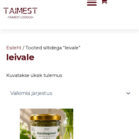
Skip
to
content
Esileht
/ Tooted siltidega “leivale”
leivale
Kuvatakse üksik tulemus
Price
This
range:
product
5,90 €
has
through
8,50 €
multiple