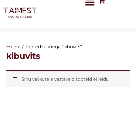
Skip
to
content
Esileht
/ Tooted siltidega “kibuvits”
kibuvits
Sinu valikutele vastavaid tooteid ei leidu.