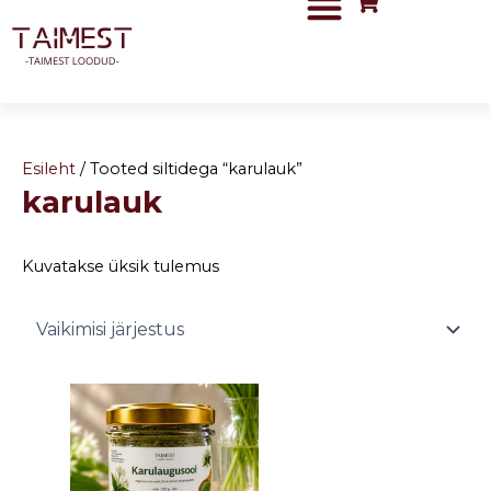
Skip
to
content
Esileht
/ Tooted siltidega “karulauk”
karulauk
Kuvatakse üksik tulemus
Price
This
range:
product
5,90 €
has
through
8,50 €
multiple