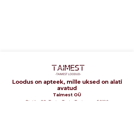
Loodus on apteek, mille uksed on alati
avatud
Taimest OÜ
Ristiku 29, Tartu, Tartu Tartumaa 50110
tel: +372 5107580
e-mail: info@taimest.ee