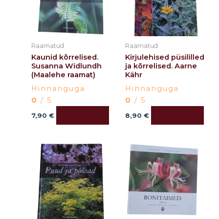
Raamatud
Raamatud
Kaunid kõrrelised.
Kirjulehised püsililled
Susanna Widlundh
ja kõrrelised. Aarne
(Maalehe raamat)
Kähr
Hinnanguga
Hinnanguga
0
/ 5
0
/ 5
Lisa korvi
Lisa korvi
7,90
€
8,90
€