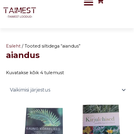
Skip
to
content
Esileht
/ Tooted siltidega “aiandus”
aiandus
Kuvatakse kõik 4 tulemust