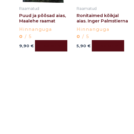
Raamatud
Raamatud
Puud ja põõsad aias,
Ronitaimed kõikjal
Maalehe raamat
aias. Inger Palmstierna
Hinnanguga
Hinnanguga
0
/ 5
0
/ 5
Lisa korvi
Lisa korvi
9,90
€
5,90
€